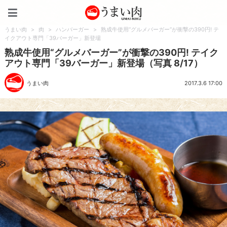
うまい肉
うまい肉
>
肉
>
ハンバーガー
>
熟成牛使用“グルメバーガー”が衝撃の390円! テ
イクアウト専門「39バーガー」新登場
熟成牛使用“グルメバーガー”が衝撃の390円! テイク
アウト専門「39バーガー」新登場（写真 8/17）
うまい肉
2017.3.6 17:00