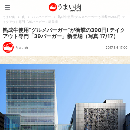
うまい肉
うまい肉
>
肉
>
ハンバーガー
>
熟成牛使用“グルメバーガー”が衝撃の390円! テ
イクアウト専門「39バーガー」新登場
熟成牛使用“グルメバーガー”が衝撃の390円! テイク
アウト専門「39バーガー」新登場（写真 17/17）
うまい肉
2017.3.6 17:00