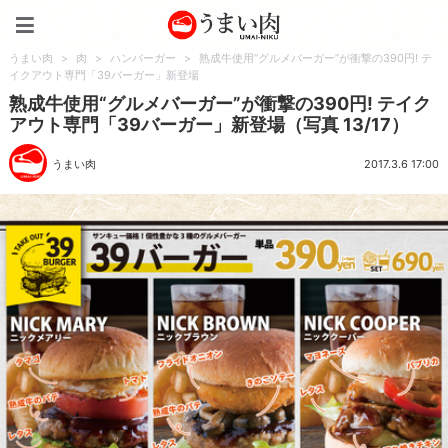
うまい肉
うまい肉
>
肉
>
ハンバーガー
>
熟成牛使用“グルメバーガー”が衝撃の390円! テ
イクアウト専門「39バーガー」新登場
熟成牛使用“グルメバーガー”が衝撃の390円! テイク
アウト専門「39バーガー」新登場（写真 13/17）
うまい肉
2017.3.6 17:00