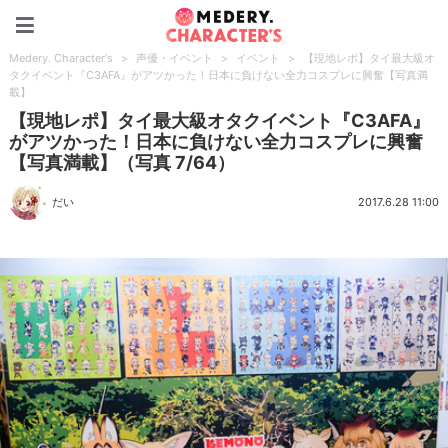
Medery. Character's
Medery. Character's
>
声優・イベント
>
イベント
>
【現地レポ】タイ最大級オ
タクイベント『C3AFA』がアツかった！日本に負けない全力コスプレに興奮【写真満
載】
【現地レポ】タイ最大級オタクイベント『C3AFA』
がアツかった！日本に負けない全力コスプレに興奮
【写真満載】（写真 7/64）
だい
2017.6.28 11:00