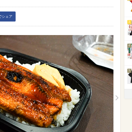
kでシェア
3
4
5