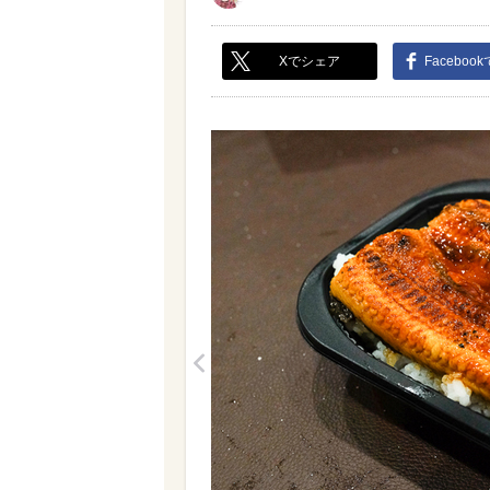
Xでシェア
Faceboo
<