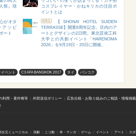
級の同人
ッコいい”の全てが詰まってる！ガチ勢
同人祭』現
コスプレイヤー・かねキリカの注目ポ
イントとは
心がオタ
【SHONAI HOTEL SUIDEN
新商品
★アソビ
TERRASSE】開業8周年記念。庄内のア
レポート
ートとデザインの2日間。東北芸術工科
大学との共創イベント「HARENOMA
2026」を9月19日・20日に開催。
クイベント
C3 AFA BANGKOK 2017
タイ
バンコク
の利用・著作権等
外部送信ポリシー
広告出稿・お取り組みのご相談・情報掲載
せ
.5次元ミュージカル
演劇
ニコ動
本・マンガ
ゲーム
イベント
アート
スポ