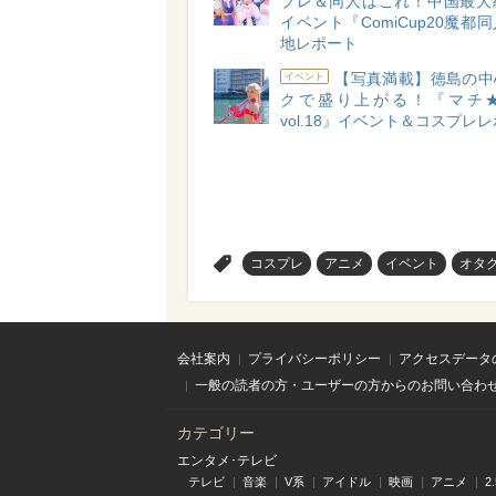
プレ＆同人はこれ！中国最大
イベント『ComiCup20魔都
地レポート
【写真満載】徳島の中
イベント
クで盛り上がる！『マチ
vol.18』イベント＆コスプレ
>
コスプレ
アニメ
イベント
オタ
会社案内
プライバシーポリシー
アクセスデータ
一般の読者の方・ユーザーの方からのお問い合わ
カテゴリー
エンタメ･テレビ
テレビ
音楽
V系
アイドル
映画
アニメ
2