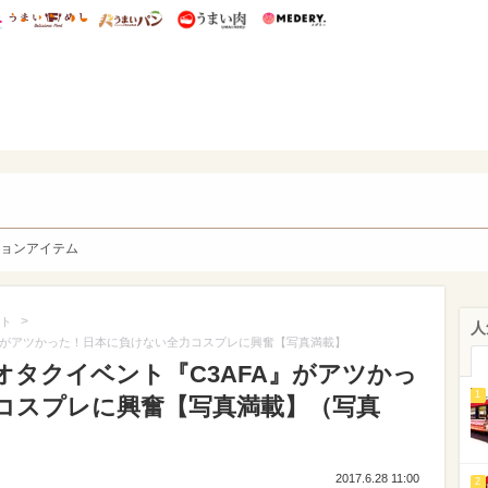
総研 ディズニー特集
mimot.
うまいめし
うまいパン
うまい肉
Medery.
y. Character's
ョンアイテム
>
ト
人
』がアツかった！日本に負けない全力コスプレに興奮【写真満載】
オタクイベント『C3AFA』がアツかっ
1
コスプレに興奮【写真満載】（写真
2017.6.28 11:00
2