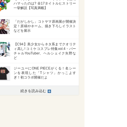
ハマったのは? 全17タイトルヒストリー
一挙解説【写真満載】
「だがしかし」コトヤマ原画展が開催決
定！原稿やネーム、描き下ろしイラスト
などを展示
【C94】美少女からネタ系までクオリテ
ィ高し! コミケコスプレ特集vol.4・バー
チャルYouTuber、ヘルシェイク矢野な
ど
ジーユーにONE PIECEがくる！名シー
ンを表現した「Tシャツ」かっこよす
ぎ！初コラボ開催だよ
続きを読み込む
>