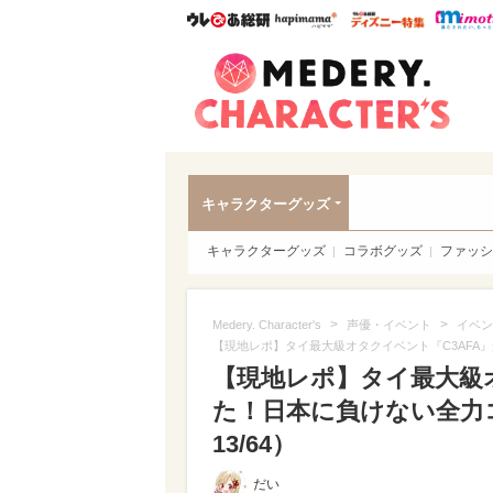
ウレぴあ総研
ハピママ*
ウレぴあ
Meder
キャラクターグッズ
キャラクターグッズ
コラボグッズ
ファッシ
>
>
Medery. Character's
声優・イベント
イベン
【現地レポ】タイ最大級オタクイベント『C3AFA
【現地レポ】タイ最大級
た！日本に負けない全力
13/64）
だい