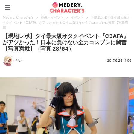
Medery. Character's
Medery. Character's
>
声優・イベント
>
イベント
>
【現地レポ】タイ最大級オ
タクイベント『C3AFA』がアツかった！日本に負けない全力コスプレに興奮【写真満
載】
【現地レポ】タイ最大級オタクイベント『C3AFA』
がアツかった！日本に負けない全力コスプレに興奮
【写真満載】（写真 28/64）
だい
2017.6.28 11:00