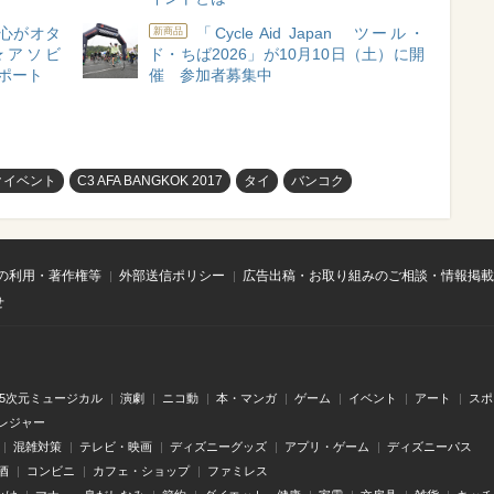
心がオタ
「Cycle Aid Japan ツール・
新商品
★アソビ
ド・ちば2026」が10月10日（土）に開
レポート
催 参加者募集中
クイベント
C3 AFA BANGKOK 2017
タイ
バンコク
の利用・著作権等
外部送信ポリシー
広告出稿・お取り組みのご相談・情報掲載
せ
.5次元ミュージカル
演劇
ニコ動
本・マンガ
ゲーム
イベント
アート
スポ
レジャー
混雑対策
テレビ・映画
ディズニーグッズ
アプリ・ゲーム
ディズニーパス
酒
コンビニ
カフェ・ショップ
ファミレス