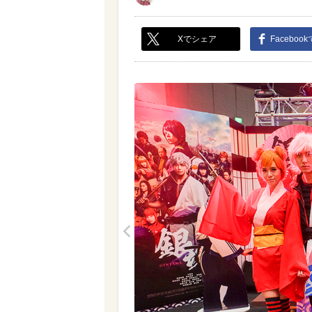
Xでシェア
Faceboo
<