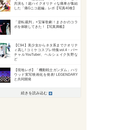
共演も！超ハイクオリティな痛車が集結
した「痛Gニコ超編」レポ【写真40枚】
「逆転裁判」×宝塚歌劇！まさかのコラ
ボを体験してきた！【写真満載】
【C94】美少女からネタ系までクオリテ
ィ高し! コミケコスプレ特集vol.4・バー
チャルYouTuber、ヘルシェイク矢野な
ど
【現地レポ】「機動戦士ガンダム」ハリ
ウッド実写映画化を発表! LEGENDARY
と共同開発
続きを読み込む
>