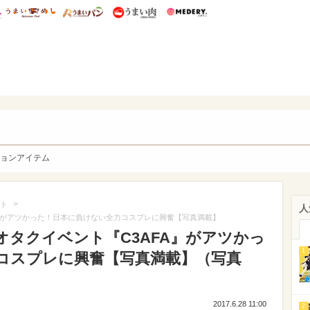
総研 ディズニー特集
mimot.
うまいめし
うまいパン
うまい肉
Medery.
y. Character's
ョンアイテム
>
ト
人
』がアツかった！日本に負けない全力コスプレに興奮【写真満載】
オタクイベント『C3AFA』がアツかっ
1
コスプレに興奮【写真満載】（写真
2017.6.28 11:00
2