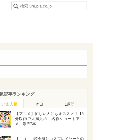
気記事ランキング
いま人気
昨日
1週間
【アニメ】忙しい人にもオススメ！ 15
分以内で大満足の「名作ショートアニ
メ」厳選7本
【ニコニコ超会議】コスプレイヤーとの