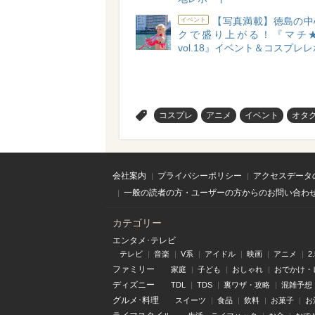
【写真満載】徳島の中
イベント
クで盛り上がる！『マチ
vol.18』イベント＆コスプレ
>
コスプレ
アニメ
イベント
オタ
会社案内
プライバシーポリシー
アクセスデータ
一般の読者の方・ユーザーの方からのお問い合わ
カテゴリー
エンタメ･テレビ
テレビ
音楽
V系
アイドル
映画
アニメ
2
ファミリー
家庭
子ども
おしゃれ
おでかけ・
ディズニー
TDL
TDS
裏ワザ・攻略
混雑予想
グルメ･料理
スイーツ
食品
飲料
お菓子
お