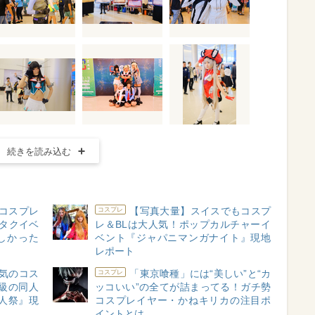
続きを読み込む
コスプレ
【写真大量】スイスでもコスプ
コスプレ
オタクイベ
レ＆BLは大人気！ポップカルチャーイ
楽しかった
ベント『ジャパニマンガナイト』現地
レポート
気のコス
「東京喰種」には“美しい”と“カ
コスプレ
級の同人
ッコいい”の全てが詰まってる！ガチ勢
同人祭』現
コスプレイヤー・かねキリカの注目ポ
イントとは