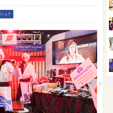
kでシェア
3
4
5