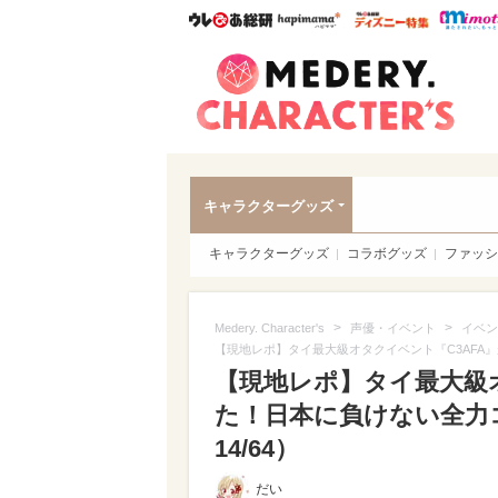
ウレぴあ総研
ハピママ*
ウレぴあ
Meder
キャラクターグッズ
キャラクターグッズ
コラボグッズ
ファッシ
>
>
Medery. Character's
声優・イベント
イベン
【現地レポ】タイ最大級オタクイベント『C3AFA
【現地レポ】タイ最大級
た！日本に負けない全力
14/64）
だい