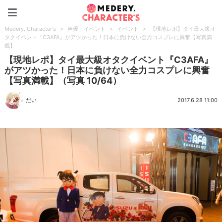
Medery. Character's
Medery. Character's
>
声優・イベント
>
イベント
>
【現地レポ】タイ最大級オ
タクイベント『C3AFA』がアツかった！日本に負けない全力コスプレに興奮【写真満
載】
【現地レポ】タイ最大級オタクイベント『C3AFA』
がアツかった！日本に負けない全力コスプレに興奮
【写真満載】（写真 10/64）
だい
2017.6.28 11:00