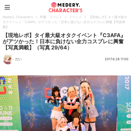
Medery. Character's
Medery. Character's
>
声優・イベント
>
イベント
>
【現地レポ】タイ最大級オ
タクイベント『C3AFA』がアツかった！日本に負けない全力コスプレに興奮【写真満
載】
【現地レポ】タイ最大級オタクイベント『C3AFA』
がアツかった！日本に負けない全力コスプレに興奮
【写真満載】（写真 29/64）
だい
2017.6.28 11:00