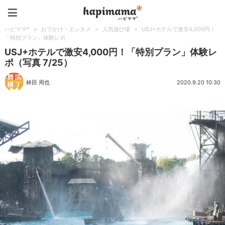
ハピママ*
ハピママ*
>
おでかけ・エンタメ
>
人気遊び場
>
USJ+ホテルで激安4,000円！
「特別プラン」体験レポ
USJ+ホテルで激安4,000円！「特別プラン」体験レ
ポ（写真 7/25）
林田 周也
2020.9.20 10:30