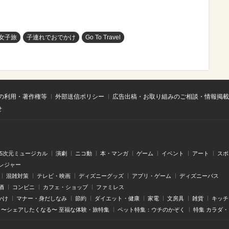
女子旅
子連れでおでかけ
Go To Travel
の利用・著作権等
外部送信ポリシー
広告出稿・お取り組みのご相談・情報掲載
せ
.5次元ミュージカル
演劇
ニコ動
本・マンガ
ゲーム
イベント
アート
スポ
レジャー
混雑対策
テレビ・映画
ディズニーグッズ
アプリ・ゲーム
ディズニーパス
酒
コンビニ
カフェ・ショップ
ファミレス
かけ
マナー・身だしなみ
節約
ダイエット・健康
家電
文房具
雑貨
キッチ
〜シェアしたくなる〜 至福な体験・旅特集
ペット特集：ウチのかぞく
特集 カラダ