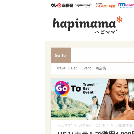
ウレぴあ総研
ハピママ*
ウレぴあ
ハピ
Go To
Travel
Eat
Event
商店街
>
>
ハピママ*
おでかけ・エンタメ
人気遊び場