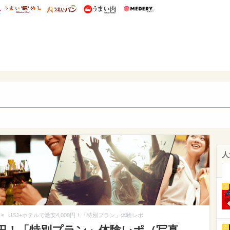
総研 ディズニー特集
mimot.
うまいめし
うまいパン
うまい肉
Medery.
ママ*
人
1
>
USJ+ホテルで激安4,000円！「特別プラン」体験レポ
2