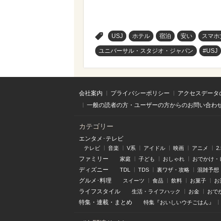
>
USJ
ホテル
宿泊
安い
スマホ
ユニバーサル・スタジオ・ジャパン
#USJ
会社案内
プライバシーポリシー
アクセスデータ
一般の読者の方・ユーザーの方からのお問い合わ
カテゴリー
エンタメ･テレビ
テレビ
音楽
V系
アイドル
映画
アニメ
2
ファミリー
家庭
子ども
おしゃれ
おでかけ・
ディズニー
TDL
TDS
裏ワザ・攻略
混雑予想
グルメ･料理
スイーツ
食品
飲料
お菓子
お
ライフスタイル
生活・ライフハック
お金
おで
特集
・
連載
・
まとめ
特集『おいしいウチごはん』