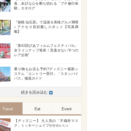
食…余計な心を断ち切れる「プチ修行体
験」カタログ
『箱根 仙石原』で温泉＆美味グルメ満喫
♪ アクセス良好癒しスポット【写真満
載】
「第42回ぴあフィルムフェスティバル」
全ラインナップ発表！見逃せない“6つの
レア企画”
乗り物もお店も予約?ディズニー最新シ
ステム「エントリー受付」「スタンバイ
パス」徹底ガイド
続きを読み込む
Travel
Eat
Event
>
【ディズニー】 大人気の「不織布マス
ク」ミッキーシェイプがかわいい♪