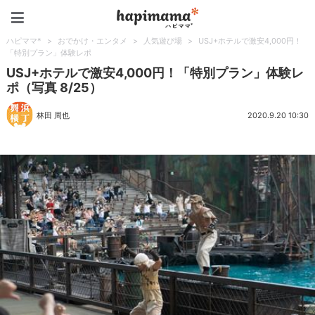
ハピママ*
ハピママ*
>
おでかけ・エンタメ
>
人気遊び場
>
USJ+ホテルで激安4,000円！
「特別プラン」体験レポ
USJ+ホテルで激安4,000円！「特別プラン」体験レ
ポ（写真 8/25）
林田 周也
2020.9.20 10:30