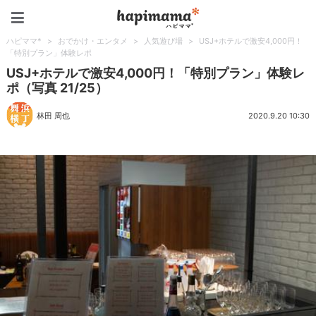
ハピママ*
ハピママ*
>
おでかけ・エンタメ
>
人気遊び場
>
USJ+ホテルで激安4,000円！
「特別プラン」体験レポ
USJ+ホテルで激安4,000円！「特別プラン」体験レ
ポ（写真 21/25）
林田 周也
2020.9.20 10:30