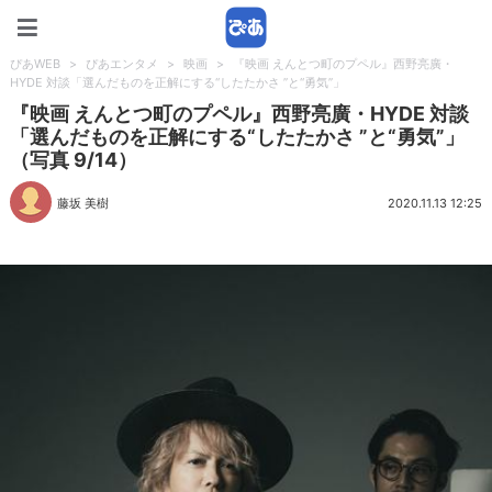
ぴあWEB
ぴあWEB
>
ぴあエンタメ
>
映画
>
『映画 えんとつ町のプペル』西野亮廣・
HYDE 対談「選んだものを正解にする“したたかさ ”と“勇気”」
『映画 えんとつ町のプペル』西野亮廣・HYDE 対談
「選んだものを正解にする“したたかさ ”と“勇気”」
（写真 9/14）
藤坂 美樹
2020.11.13 12:25