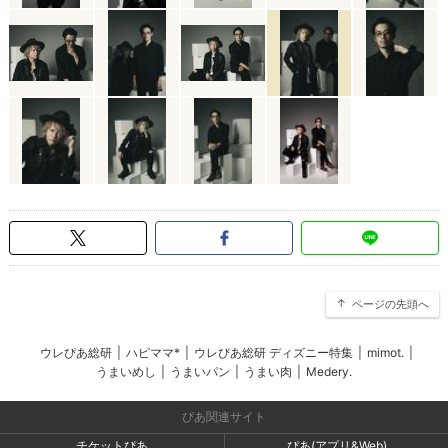
ページの先頭へ
ウレぴあ総研
|
ハピママ*
|
ウレぴあ総研 ディズニー特集
|
mimot.
|
うまいめし
|
うまいパン
|
うまい肉
|
Medery.
ぴあ関連サイト
チケットぴあ
ぴあ(アプリ&Web)