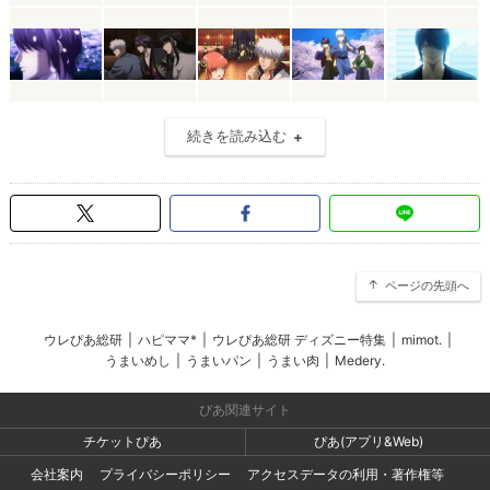
続きを読み込む
ページの先頭へ
ウレぴあ総研
|
ハピママ*
|
ウレぴあ総研 ディズニー特集
|
mimot.
|
うまいめし
|
うまいパン
|
うまい肉
|
Medery.
ぴあ関連サイト
チケットぴあ
ぴあ(アプリ&Web)
会社案内
プライバシーポリシー
アクセスデータの利用・著作権等