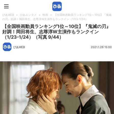
ぴあWEB
ぴあWEB
>
ぴあエンタメ
>
映画
>
【全国映画動員ランキング1位～10位】『鬼滅
の刃』好調！岡田将生、志尊淳W主演作もランクイン（1/23-1/24）
【全国映画動員ランキング1位～10位】『鬼滅の刃』
好調！岡田将生、志尊淳W主演作もランクイン
（1/23-1/24）（写真 9/44）
ぴあWEB
2021.1.26 15:00