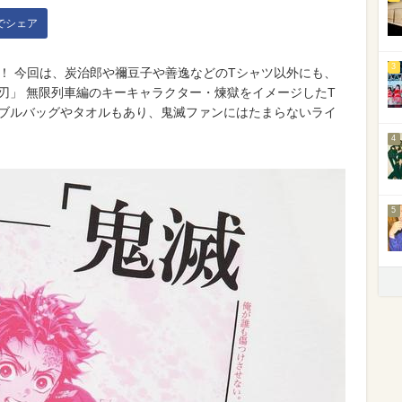
kでシェア
3
！ 今回は、炭治郎や禰豆子や善逸などのTシャツ以外にも、
の刃」 無限列車編のキーキャラクター・煉獄をイメージしたT
タブルバッグやタオルもあり、鬼滅ファンにはたまらないライ
4
5