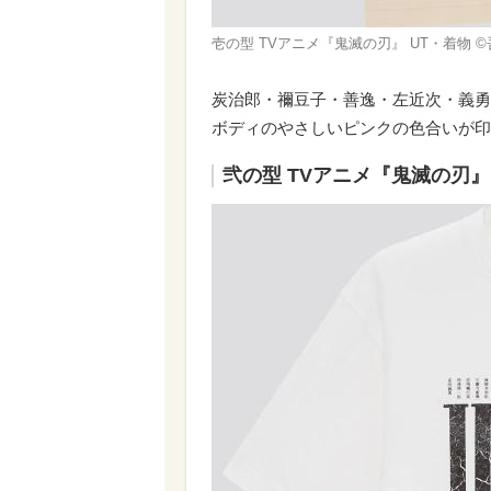
壱の型 TVアニメ『鬼滅の刃』 UT・着物 ©
炭治郎・禰豆子・善逸・左近次・義勇
ボディのやさしいピンクの色合いが印
弐の型 TVアニメ『鬼滅の刃』