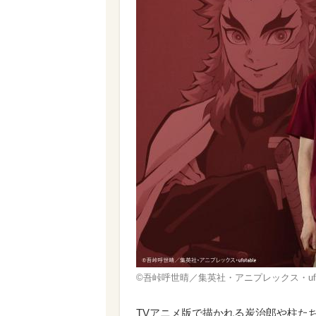
©吾峠呼世晴／集英社・アニプレックス・ufot
TVアニメ版で描かれる炭治郎や柱たち