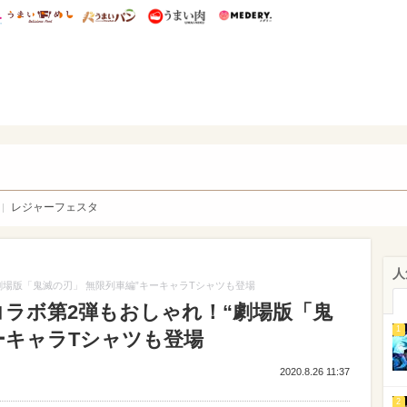
総研 ディズニー特集
mimot.
うまいめし
うまいパン
うまい肉
Medery.
WEB
レジャーフェスタ
人
劇場版「鬼滅の刃」 無限列車編”キーキャラTシャツも登場
コラボ第2弾もおしゃれ！“劇場版「鬼
1
ーキャラTシャツも登場
2020.8.26 11:37
2