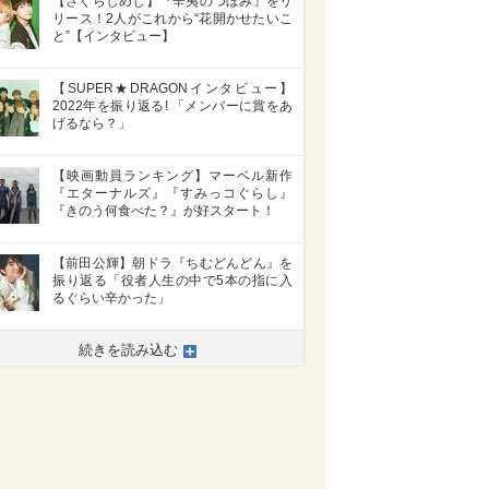
【さくらしめじ】『辛夷のつぼみ』をリ
リース！2人がこれから“花開かせたいこ
と”【インタビュー】
【SUPER★DRAGONインタビュー】
2022年を振り返る! 「メンバーに賞をあ
げるなら？」
【映画動員ランキング】マーベル新作
『エターナルズ』『すみっコぐらし』
『きのう何食べた？』が好スタート！
【前田公輝】朝ドラ『ちむどんどん』を
振り返る「役者人生の中で5本の指に入
るぐらい辛かった」
続きを読み込む