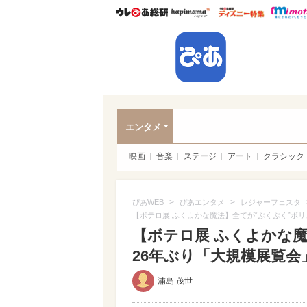
ウレぴあ総研
ハピママ*
ウレぴあ
ぴあ
エンタメ
映画
音楽
ステージ
アート
クラシック
>
>
ぴあWEB
ぴあエンタメ
レジャーフェスタ
【ボテロ展 ふくよかな魔法】全てが“ぷくぷく”ボ
【ボテロ展 ふくよかな
26年ぶり「大規模展覧会
浦島 茂世