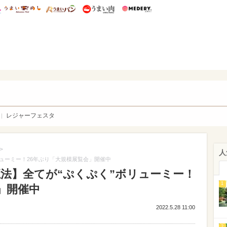
総研 ディズニー特集
mimot.
うまいめし
うまいパン
うまい肉
Medery.
WEB
レジャーフェスタ
>
人
リューミー！26年ぶり「大規模展覧会」開催中
魔法】全てが“ぷくぷく”ボリューミー！
1
」開催中
2022.5.28 11:00
2