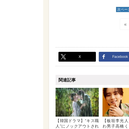
次ペー
«
X
Facebook
関連記事
【韓国ドラマ】“キス職
【板垣李光人
人”にノックアウトされ
わ男子高橋く