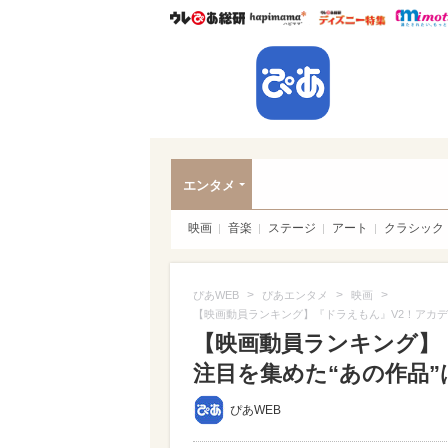
ウレぴあ総研
ハピママ*
ウレぴあ
ぴあ
エンタメ
映画
音楽
ステージ
アート
クラシック
>
>
>
ぴあWEB
ぴあエンタメ
映画
【映画動員ランキング】『ドラえもん』V2！アカデ
【映画動員ランキング】
注目を集めた“あの作品”
ぴあWEB