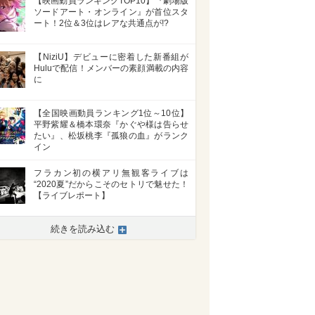
【映画動員ランキングTOP10】『劇場版
ソードアート・オンライン』が首位スタ
ート！2位＆3位はレアな共通点が!?
【NiziU】デビューに密着した新番組が
Huluで配信！メンバーの素顔満載の内容
に
【全国映画動員ランキング1位～10位】
平野紫耀＆橋本環奈『かぐや様は告らせ
たい』、松坂桃李『孤狼の血』がランク
イン
フラカン初の横アリ無観客ライブは
“2020夏”だからこそのセトリで魅せた！
【ライブレポート】
続きを読み込む