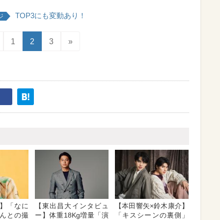
TOP3にも変動あり！
ジ
1
2
3
»
】「なに
【東出昌大インタビュ
【本田響矢×鈴木康介】
んとの撮
ー】体重18Kg増量「演
「キスシーンの裏側」