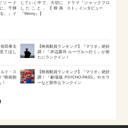
ピソード
じていく中で、大切に
ドラマ『ジャックフロ
に、千輝
したこと」【映画
スト』インタビュー
る。』イ
『Winny』】
・前田拳太
【映画動員ランキング】『マリオ』絶好
見てほし
調！『岸辺露伴 ルーヴルへ行く』が新
たにランクイン！
イルド・ス
【映画動員ランキング】『マリオ』絶好
！“映画館
調！『劇場版 PSYCHO-PASS』やホラ
も！
ーなど新作もランクイン