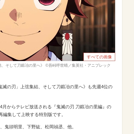
すべての画像
結、そして刀鍛冶の里へ》 ©吾峠呼世晴／集英社・アニプレック
鬼滅の刃」上弦集結、そして刀鍛冶の里へ》も先週4位の
4月からテレビ放送される『鬼滅の刃 刀鍛冶の里編』の
を再編集して上映する特別版です。
、鬼頭明里、下野紘、松岡禎丞、他。