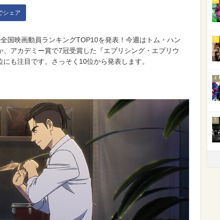
kでシェア
）の全国映画動員ランキングTOP10を発表！今週はトム・ハン
3
か、アカデミー賞で7冠受賞した『エブリシング・エブリウ
位にも注目です。さっそく10位から発表します。
4
5