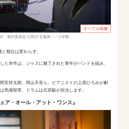
すべての画像
GIANT」製作委員会 ©2013 石塚真一／小学館
、先週と順位は変わらず。
した本作は、ジャズに魅了された青年がバンドを組み、
間宮祥太朗、岡山天音ら。ピアニストの上原ひろみが劇
は馬場智章、ドラムは石若駿が担当します。
ウェア・オール・アット・ワンス』