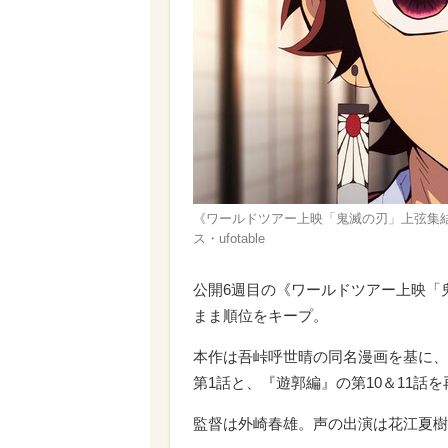
《ワールドツアー上映「鬼滅の刃」上弦集
ス・ufotable
公開6週目の《ワールドツアー上映「
まま順位をキープ。
本作は吾峠呼世晴の同名漫画を基に、
第1話と、『遊郭編』の第10＆11話
監督は外崎春雄。声の出演は花江夏樹