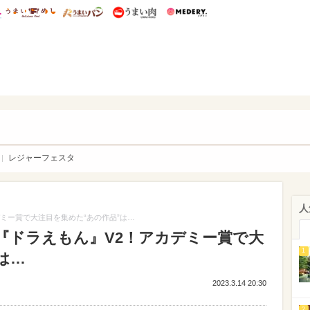
総研 ディズニー特集
mimot.
うまいめし
うまいパン
うまい肉
Medery.
WEB
レジャーフェスタ
人
ミー賞で大注目を集めた“あの作品”は…
『ドラえもん』V2！アカデミー賞で大
1
は…
2023.3.14 20:30
2