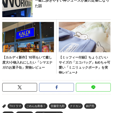
TVドラマ
ごめんね青春！
宮藤官九郎
クドカン
錦戸亮
>