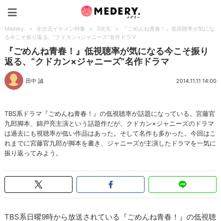
Medery.
Medery.
>
全次元イケメン特集
>
3次元
>
『ごめんね青春！』低視聴率が気にな
る今こそ振り返る、“クドカン×ジャニーズ”名作ドラマ
『ごめんね青春！』低視聴率が気になる今こそ振り
返る、“クドカン×ジャニーズ”名作ドラマ
田中 誠
2014.11.11 14:00
TBS系ドラマ『ごめんね青春！』の低視聴率が話題になっている。宮藤官
九郎脚本、錦戸亮主演という話題作だが、クドカン×ジャニーズのドラマ
は過去にも視聴率が低い作品はあった。そして名作も多かった。今回はこ
れまでに宮藤官九郎が脚本を書き、ジャニーズが主演したドラマを一気に
振り返ってみよう。
TBS系日曜9時から放送されている『ごめんね青春！』の低視聴