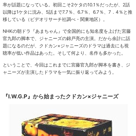
率が話題になっている。初回こそ2ケタの10.1％だったが、2話
以降は1ケタに沈み、5話まで7.7％、6.7％、6.7％、7．4％と推
移している（ビデオリサーチ社調べ・関東地区）。
NHKの朝ドラ『あまちゃん』で全国的にも知名度を上げた宮藤
官九郎の脚本で、ジャニーズの錦戸亮の主演。だから余計に話
題になるのだが、クドカン×ジャニーズのドラマは過去にも視
聴率が低い作品はあった。そして何より、名作も多かった。
ということで、今回はこれまでに宮藤官九郎が脚本を書き、ジ
ャニーズが主演したドラマを一気に振り返ってみよう。
『I.W.G.P』から始まったクドカン×ジャニーズ