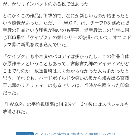
が、かなりインパクトのある役ではあった。
とにかくこの作品は衝撃的で、なにか新しいものが始まったと
いう感覚があった。ただ、『I.W.G.P』は、チーフDを務めた堤
幸彦の作品という印象が強いのも事実。堤幸彦はこの前年に同
じTBS系で『ケイゾク』の第1シリーズを撮っていて、すでにド
ラマ界に新風を吹き込んでいた。
『ケイゾク』も小ネタやパロディは多かったし、この作品自体
が原作モノということもあって、宮藤官九郎のアイディアがど
こまでなのか、放送当時はよく分からなかった人も多かったと
思う。それでも、ハードボイルドや笑いの奥から滲み出る宮藤
官九郎のリアリティーのあるセリフは、当時から際立った印象
だった。
『I.W.G.P』の平均視聴率は14.9％で、3年後にはスペシャルも
放送された。
クドカンの実力を遺憾なく発揮したのは…