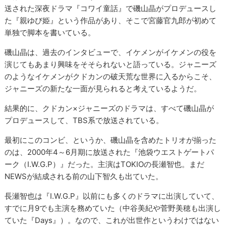
送された深夜ドラマ『コワイ童話』で磯山晶がプロデュースし
た『親ゆび姫』という作品があり、そこで宮藤官九郎が初めて
単独で脚本を書いている。
磯山晶は、過去のインタビューで、イケメンがイケメンの役を
演じてもあまり興味をそそられないと語っている。ジャニーズ
のようなイケメンがクドカンの破天荒な世界に入るからこそ、
ジャニーズの新たな一面が見られると考えているようだ。
結果的に、クドカン×ジャニーズのドラマは、すべて磯山晶が
プロデュースして、TBS系で放送されている。
最初にこのコンビ、というか、磯山晶を含めたトリオが揃った
のは、2000年4～6月期に放送された『池袋ウエストゲートパ
ーク（I.W.G.P）』だった。主演はTOKIOの長瀬智也。まだ
NEWSが結成される前の山下智久も出ていた。
長瀬智也は『I.W.G.P』以前にも多くのドラマに出演していて、
すでに月9でも主演を務めていた（中谷美紀や菅野美穂も出演し
ていた『Days』）。なので、これが出世作というわけではない