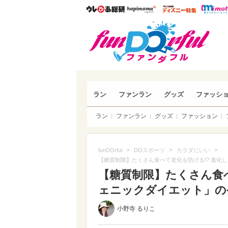
ウレぴあ総研
ハピママ*
ウレぴあ
funDO
ラン
ファンラン
グッズ
ファッシ
ラン
ファンラン
グッズ
ファッション
>
>
>
funDOrful
DOスポーツ
カラダにいい
【糖質制限】たくさん食べて老化を防げる!? 進化
【糖質制限】たくさん食べ
ェニックダイエット」の
小野寺 るりこ