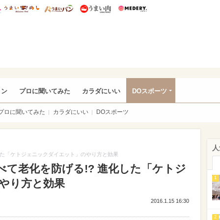
総研 ディズニー特集
mimot.
うまいめし
うまいパン
うまい肉
Medery.
rful
ョン
プロに聞いてみた
カラダにいい
DOスポーツ
プロに聞いてみた
カラダにいい
DOスポーツ
人
した「ケトジェニックダイエット」のやり方と効果
て老化を防げる!? 進化した「ケトジ
1
やり方と効果
2016.1.15 16:30
2