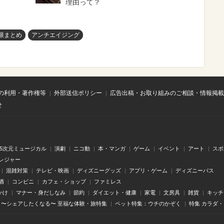
理由って？
限まとめ
アンチエイジング
の利用・著作権等
外部送信ポリシー
広告出稿・お取り組みのご相談・情報掲載
せ
.5次元ミュージカル
演劇
ニコ動
本・マンガ
ゲーム
イベント
アート
スポ
レジャー
混雑対策
テレビ・映画
ディズニーグッズ
アプリ・ゲーム
ディズニーパス
酒
コンビニ
カフェ・ショップ
ファミレス
かけ
マナー・身だしなみ
節約
ダイエット・健康
家電
文房具
雑貨
キッチ
〜シェアしたくなる〜 至福な体験・旅特集
ペット特集：ウチのかぞく
特集 カラダ