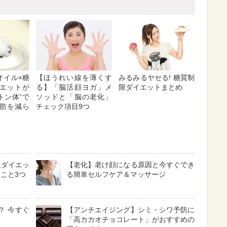
オイル×糖
【ほうれい線を薄くす
みるみるヤセる! 糖質制
エットが
る】「脳活顔ヨガ」メ
限ダイエットまとめ
ケトン体”で
ソッドと「脳の老化」
肪を減ら
チェック項目9つ
限ダイエッ
【老化】老け顔になる原因と今すぐでき
こと3つ
る簡単セルフケア＆マッサージ
？ 今すぐ
【アンチエイジング】シミ・シワ予防に
「高カカオチョコレート」がおすすめの