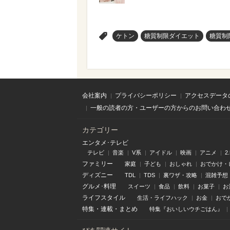
>
ケトン
糖質制限ダイエット
糖質制
会社案内
プライバシーポリシー
アクセスデータ
一般の読者の方・ユーザーの方からのお問い合わ
カテゴリー
エンタメ･テレビ
テレビ
音楽
V系
アイドル
映画
アニメ
2
ファミリー
家庭
子ども
おしゃれ
おでかけ・
ディズニー
TDL
TDS
裏ワザ・攻略
混雑予想
グルメ･料理
スイーツ
食品
飲料
お菓子
お
ライフスタイル
生活・ライフハック
お金
おで
特集
・
連載
・
まとめ
特集『おいしいウチごはん』