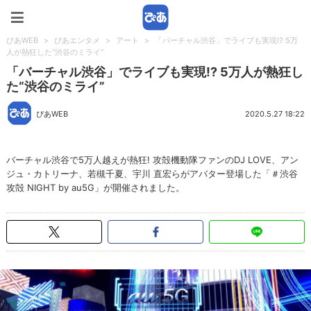
ぴあWEB
ぴあWEB
>
ぴあエンタメ
>
アート
>
「バーチャル渋谷」でライブも実現!? 5万
人が熱狂した“渋谷のミライ”
「バーチャル渋谷」でライブも実現!? 5万人が熱狂し
た“渋谷のミライ”
ぴあWEB
2020.5.27 18:22
バーチャル渋谷で5万人越えが熱狂! 攻殻機動隊ファンのDJ LOVE、アン
ジュ・カトリーナ、若槻千夏、宇川 直宏らがアバター登場した「＃渋谷
攻殻 NIGHT by au5G」が開催されました。