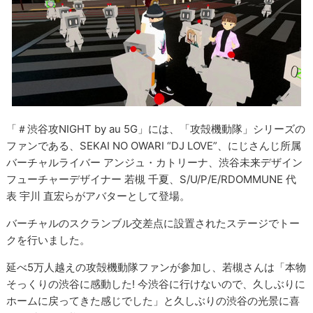
「＃渋谷攻NIGHT by au 5G」には、「攻殻機動隊」シリーズの
ファンである、SEKAI NO OWARI “DJ LOVE”、にじさんじ所属
バーチャルライバー アンジュ・カトリーナ、渋谷未来デザイン
フューチャーデザイナー 若槻 千夏、S/U/P/E/RDOMMUNE 代
表 宇川 直宏らがアバターとして登場。
バーチャルのスクランブル交差点に設置されたステージでトー
クを行いました。
延べ5万人越えの攻殻機動隊ファンが参加し、若槻さんは「本物
そっくりの渋谷に感動した! 今渋谷に行けないので、久しぶりに
ホームに戻ってきた感じでした」と久しぶりの渋谷の光景に喜