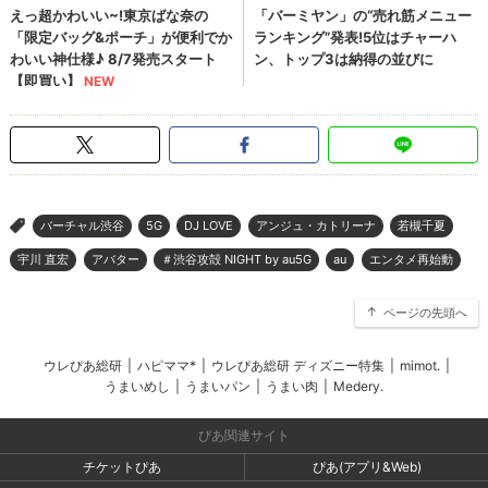
バーチャル渋谷
5G
DJ LOVE
アンジュ・カトリーナ
若槻千夏
>
宇川 直宏
アバター
＃渋谷攻殻 NIGHT by au5G
au
エンタメ再始動
ページの先頭へ
ウレぴあ総研
|
ハピママ*
|
ウレぴあ総研 ディズニー特集
|
mimot.
|
うまいめし
|
うまいパン
|
うまい肉
|
Medery.
ぴあ関連サイト
チケットぴあ
ぴあ(アプリ&Web)