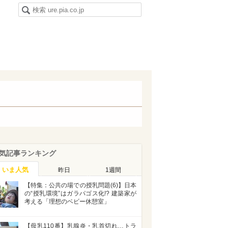
気記事ランキング
いま人気
昨日
1週間
【特集：公共の場での授乳問題(6)】日本
の“授乳環境”はガラパゴス化!? 建築家が
考える「理想のベビー休憩室」
【母乳110番】乳腺炎・乳首切れ…トラ