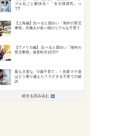
ブル丸ごと解決法！「女王様授乳」っ
て⁉
【上海編】比べると面白い「海外の育児
事情」共働きが多い国のリアルな子育て
【アメリカ編】 比べると面白い「海外の
育児事情」保育料月10万!?
最も大変な「0歳子育て」！先輩ママ達
はどう乗り越えた？ラクする子育ての秘
訣
続きを読み込む