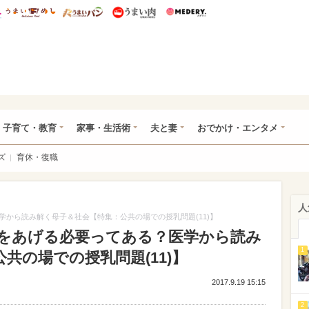
総研 ディズニー特集
mimot.
うまいめし
うまいパン
うまい肉
Medery.
ママ*
子育て・教育
家事・生活術
夫と妻
おでかけ・エンタメ
ズ
育休・復職
人
から読み解く母子＆社会【特集：公共の場での授乳問題(11)】
をあげる必要ってある？医学から読み
1
共の場での授乳問題(11)】
2017.9.19 15:15
2