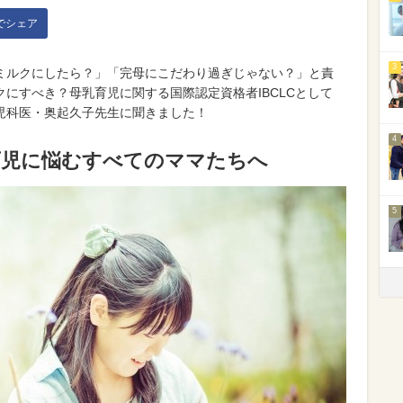
kでシェア
3
ミルクにしたら？」「完母にこだわり過ぎじゃない？」と責
にすべき？母乳育児に関する国際認定資格者IBCLCとして
児科医・奥起久子先生に聞きました！
4
育児に悩むすべてのママたちへ
5