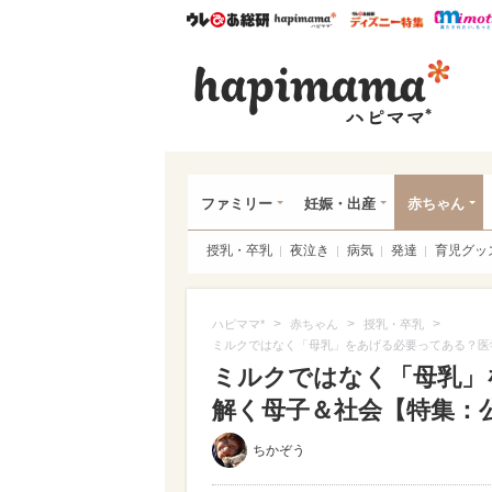
ウレぴあ総研
ハピママ*
ウレぴあ
ハピ
ファミリー
妊娠・出産
赤ちゃん
授乳・卒乳
夜泣き
病気
発達
育児グッ
>
>
>
ハピママ*
赤ちゃん
授乳・卒乳
ミルクではなく「母乳」をあげる必要ってある？医学
ミルクではなく「母乳」
解く母子＆社会【特集：公
ちかぞう