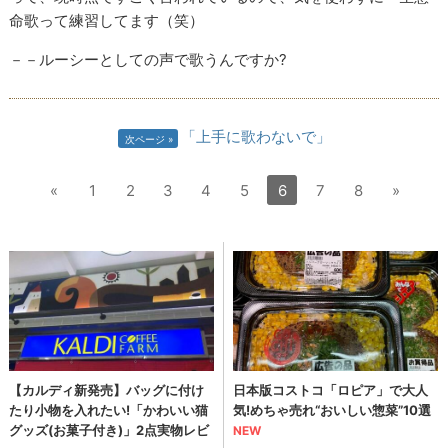
命歌って練習してます（笑）
－－ルーシーとしての声で歌うんですか?
「上手に歌わないで」
次ページ
«
1
2
3
4
5
6
7
8
»