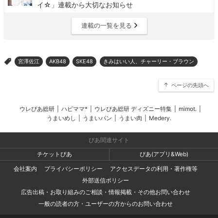
イ☆」連載から大切なお知らせ
連載の一覧を見る
宮澤佐江
AKB48
SKE48
きみはいい人、チャーリー・ブラウン
>
ページの先頭へ
ウレぴあ総研
|
ハピママ*
|
ウレぴあ総研 ディズニー特集
|
mimot.
|
うまいめし
|
うまいパン
|
うまい肉
|
Medery.
ぴあ関連サイト
チケットぴあ
ぴあ(アプリ&Web)
会社案内
プライバシーポリシー
アクセスデータの利用・著作権等
外部送信ポリシー
広告出稿・お取り組みのご相談・情報掲載・その他お問い合わせ
一般の読者の方・ユーザーの方からのお問い合わせ