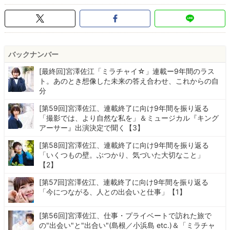
バックナンバー
[最終回]宮澤佐江「ミラチャイ☆」連載ー9年間のラス
ト。あのとき想像した未来の答え合わせ、これからの自
分
[第59回]宮澤佐江、連載終了に向け9年間を振り返る
「撮影では、より自然な私を」＆ミュージカル『キング
アーサー』出演決定で聞く【3】
[第58回]宮澤佐江、連載終了に向け9年間を振り返る
「いくつもの壁。ぶつかり、気づいた大切なこと」
【2】
[第57回]宮澤佐江、連載終了に向け9年間を振り返る
「今につながる、人との出会いと仕事」【1】
[第56回]宮澤佐江、仕事・プライベートで訪れた旅で
の"出会い"と"出合い"(島根／小浜島 etc.)＆「ミラチャ