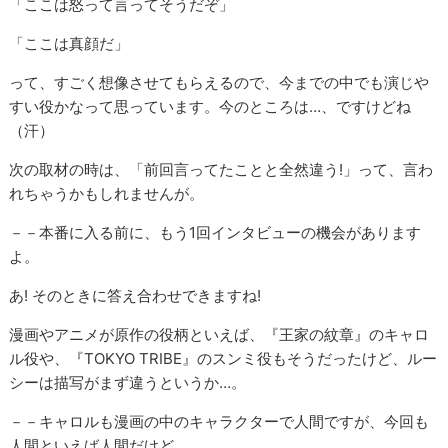
「ここは怒って言ってそうだぞ」
「ここは真顔だ」
って、すごく想像させてもらえるので、今までの中でも演じや
すい役かなって思っています。今のところは…、ですけどね
（汗）
次の取材の時は、「前回言ってたことと全然違う!」って、言わ
れちゃうかもしれませんが。
－－本番に入る前に、もう1回インタビューの機会があります
よ。
あ! そのときに答え合わせできますね!
漫画やアニメが原作の役柄といえば、『王家の紋章』のキャロ
ル役や、『TOKYO TRIBE』のスンミ役もそうだったけど、ルー
シーは描写がまず違うというか…。
－－キャロルも漫画の中のキャラクターで人間ですが、今回も
人間といえば人間だけど…。