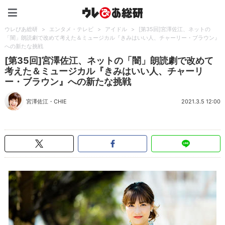
ウレぴあ総研（うれぴあ）
ウレぴあ総研
>
エンタメ・テレビ
>
アイドル
>
[第35回]宮澤佐江、ネットの
「闇」朗読劇で改めて考えた＆ミュージカル『きみはいい人、チャーリー・ブラウン』
への新たな挑戦
[第35回]宮澤佐江、ネットの「闇」朗読劇で改めて
考えた＆ミュージカル『きみはいい人、チャーリ
ー・ブラウン』への新たな挑戦
宮澤佐江
・
CHIE
2021.3.5 12:00