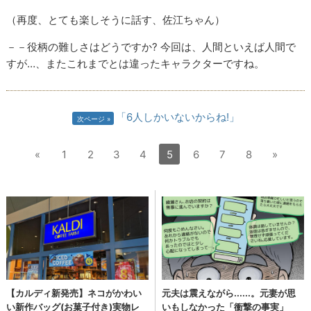
（再度、とても楽しそうに話す、佐江ちゃん）
－－役柄の難しさはどうですか? 今回は、人間といえば人間で
すが…、またこれまでとは違ったキャラクターですね。
「6人しかいないからね!」
次ページ
«
1
2
3
4
5
6
7
8
»