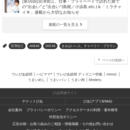
[第56回]宮澤佐江、仕事・プライベートで訪れた旅で
の"出会い"と"出合い"(島根／小浜島 etc.)＆「ミラチャ
イ☆」連載から大切なお知らせ
連載の一覧を見る
宮澤佐江
AKB48
SKE48
きみはいい人、チャーリー・ブラウン
>
ページの先頭へ
ウレぴあ総研
|
ハピママ*
|
ウレぴあ総研 ディズニー特集
|
mimot.
|
うまいめし
|
うまいパン
|
うまい肉
|
Medery.
ぴあ関連サイト
チケットぴあ
ぴあ(アプリ&Web)
会社案内
プライバシーポリシー
アクセスデータの利用・著作権等
外部送信ポリシー
広告出稿・お取り組みのご相談・情報掲載・その他お問い合わせ