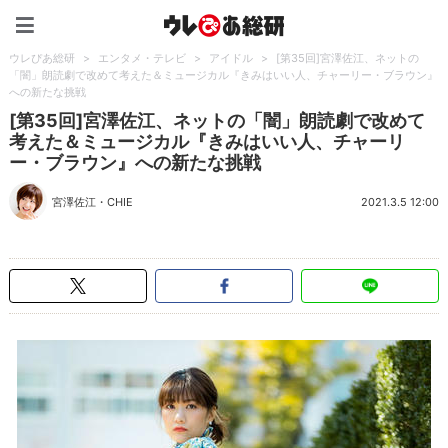
ウレぴあ総研（うれぴあ）
ウレぴあ総研
>
エンタメ・テレビ
>
アイドル
>
[第35回]宮澤佐江、ネットの
「闇」朗読劇で改めて考えた＆ミュージカル『きみはいい人、チャーリー・ブラウン』
への新たな挑戦
[第35回]宮澤佐江、ネットの「闇」朗読劇で改めて
考えた＆ミュージカル『きみはいい人、チャーリ
ー・ブラウン』への新たな挑戦
宮澤佐江
・
CHIE
2021.3.5 12:00