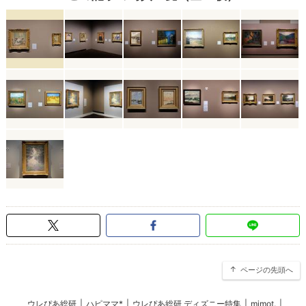
ページの先頭へ
ウレぴあ総研
|
ハピママ*
|
ウレぴあ総研 ディズニー特集
|
mimot.
|