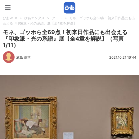
ぴあWEB
ぴあWEB
>
ぴあエンタメ
>
アート
>
モネ、ゴッホら全69点！初来日作品にも出
会える『印象派・光の系譜』展【全4章を解説】
モネ、ゴッホら全69点！初来日作品にも出会える
『印象派・光の系譜』展【全4章を解説】（写真
1/11）
浦島 茂世
2021.10.21 16:44