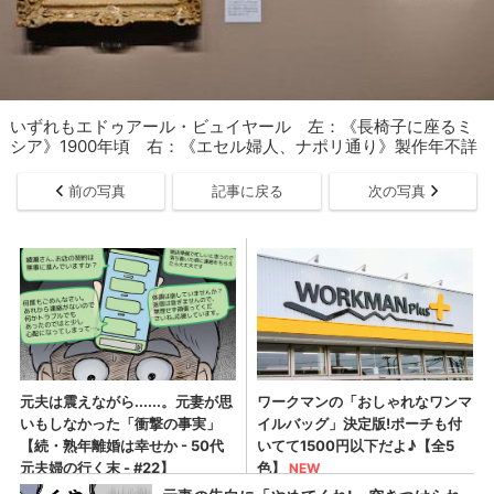
いずれもエドゥアール・ビュイヤール 左：《長椅子に座るミ
シア》1900年頃 右：《エセル婦人、ナポリ通り》製作年不詳
前の写真
記事に戻る
次の写真