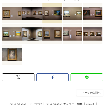
ページの先頭へ
ウレぴあ総研
|
ハピママ*
|
ウレぴあ総研 ディズニー特集
|
mimot.
|