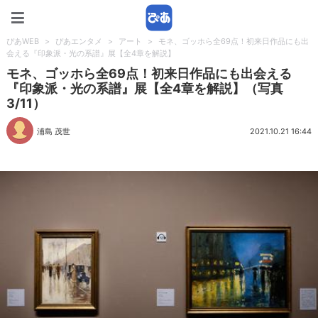
ぴあWEB
ぴあWEB
>
ぴあエンタメ
>
アート
>
モネ、ゴッホら全69点！初来日作品にも出
会える『印象派・光の系譜』展【全4章を解説】
モネ、ゴッホら全69点！初来日作品にも出会える
『印象派・光の系譜』展【全4章を解説】（写真
3/11）
浦島 茂世
2021.10.21 16:44