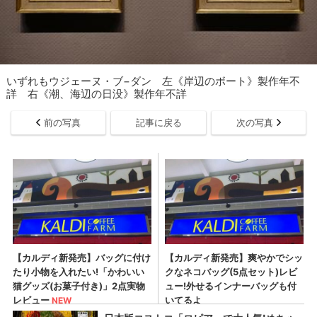
いずれもウジェーヌ・ブ−ダン 左《岸辺のボート》製作年不
詳 右《潮、海辺の日没》製作年不詳
前の写真
記事に戻る
次の写真