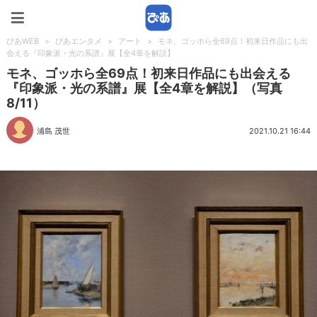
ぴあWEB
ぴあWEB
>
ぴあエンタメ
>
アート
>
モネ、ゴッホら全69点！初来日作品にも出
会える『印象派・光の系譜』展【全4章を解説】
モネ、ゴッホら全69点！初来日作品にも出会える
『印象派・光の系譜』展【全4章を解説】（写真
8/11）
浦島 茂世
2021.10.21 16:44