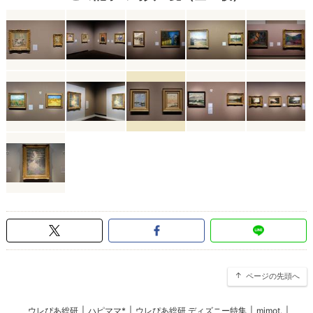
ページの先頭へ
ウレぴあ総研
|
ハピママ*
|
ウレぴあ総研 ディズニー特集
|
mimot.
|