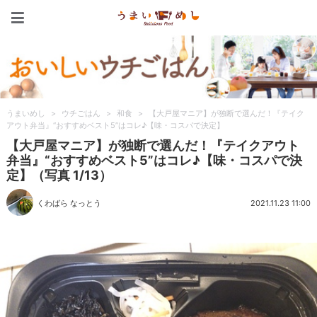
うまいめし
うまいめし
>
ウチごはん
>
和食
>
【大戸屋マニア】が独断で選んだ！『テイク
アウト弁当』“おすすめベスト5”はコレ♪【味・コスパで決定】
【大戸屋マニア】が独断で選んだ！『テイクアウト
弁当』“おすすめベスト5”はコレ♪【味・コスパで決
定】（写真 1/13）
くわばら なっとう
2021.11.23 11:00