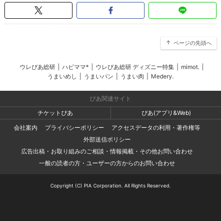
ページの先頭へ
ウレぴあ総研
|
ハピママ*
|
ウレぴあ総研 ディズニー特集
|
mimot.
|
うまいめし
|
うまいパン
|
うまい肉
|
Medery.
ぴあ関連サイト
チケットぴあ
ぴあ(アプリ&Web)
会社案内
プライバシーポリシー
アクセスデータの利用・著作権等
外部送信ポリシー
広告出稿・お取り組みのご相談・情報掲載・その他お問い合わせ
一般の読者の方・ユーザーの方からのお問い合わせ
Copyright (C) PIA Corporation. All Rights Reserved.