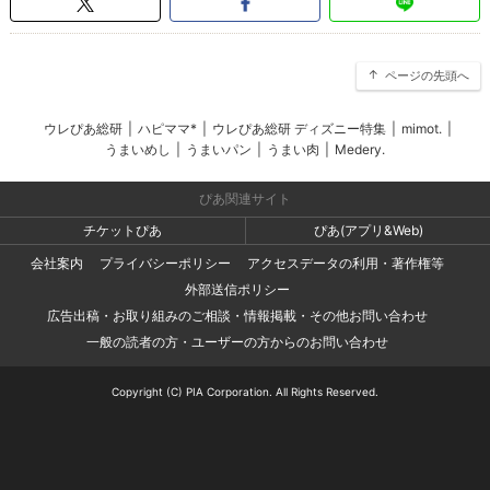
ページの先頭へ
ウレぴあ総研
|
ハピママ*
|
ウレぴあ総研 ディズニー特集
|
mimot.
|
うまいめし
|
うまいパン
|
うまい肉
|
Medery.
ぴあ関連サイト
チケットぴあ
ぴあ(アプリ&Web)
会社案内
プライバシーポリシー
アクセスデータの利用・著作権等
外部送信ポリシー
広告出稿・お取り組みのご相談・情報掲載・その他お問い合わせ
一般の読者の方・ユーザーの方からのお問い合わせ
Copyright (C) PIA Corporation. All Rights Reserved.