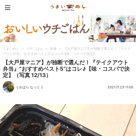
うまいめし
うまいめし
>
ウチごはん
>
和食
>
【大戸屋マニア】が独断で選んだ！『テイク
アウト弁当』“おすすめベスト5”はコレ♪【味・コスパで決定】
【大戸屋マニア】が独断で選んだ！『テイクアウト
弁当』“おすすめベスト5”はコレ♪【味・コスパで決
定】（写真 12/13）
くわばら なっとう
2021.11.23 11:00