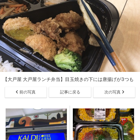
【大戸屋 大戸屋ランチ弁当】目玉焼きの下には唐揚げが3つも
前の写真
記事に戻る
次の写真