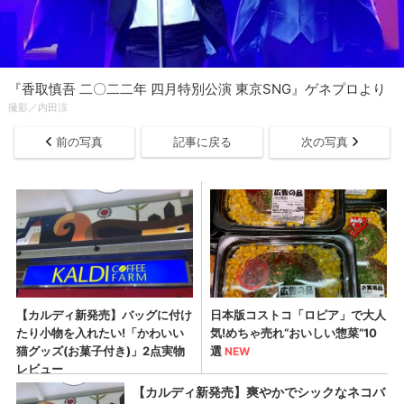
『香取慎吾 二〇二二年 四月特別公演 東京SNG』ゲネプロより
撮影／内田涼
前の写真
記事に戻る
次の写真