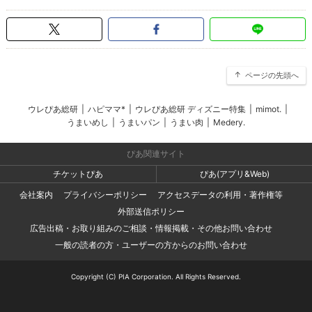
ページの先頭へ
ウレぴあ総研
|
ハピママ*
|
ウレぴあ総研 ディズニー特集
|
mimot.
|
うまいめし
|
うまいパン
|
うまい肉
|
Medery.
ぴあ関連サイト
チケットぴあ
ぴあ(アプリ&Web)
会社案内
プライバシーポリシー
アクセスデータの利用・著作権等
外部送信ポリシー
広告出稿・お取り組みのご相談・情報掲載・その他お問い合わせ
一般の読者の方・ユーザーの方からのお問い合わせ
Copyright (C) PIA Corporation. All Rights Reserved.