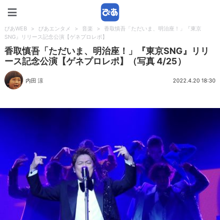
ぴあWEB
ぴあWEB
>
ぴあエンタメ
>
音楽
>
香取慎吾「ただいま、明治座！」『東京
SNG』リリース記念公演【ゲネプロレポ】
香取慎吾「ただいま、明治座！」『東京SNG』リリ
ース記念公演【ゲネプロレポ】（写真 4/25）
内田 涼
2022.4.20 18:30