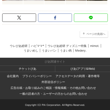
ページの先頭へ
ウレぴあ総研
|
ハピママ*
|
ウレぴあ総研 ディズニー特集
|
mimot.
|
うまいめし
|
うまいパン
|
うまい肉
|
Medery.
ぴあ関連サイト
チケットぴあ
ぴあ(アプリ&Web)
会社案内
プライバシーポリシー
アクセスデータの利用・著作権等
外部送信ポリシー
広告出稿・お取り組みのご相談・情報掲載・その他お問い合わせ
一般の読者の方・ユーザーの方からのお問い合わせ
Copyright (C) PIA Corporation. All Rights Reserved.