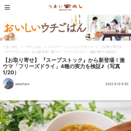
うまいめし
うまいめし
>
ウチごはん
>
スーパー・ショッピングモール
>
【お取り寄せ】
『スープストック』から新登場！激ウマ「フリーズドライ」4種の実力を検証♪
【お取り寄せ】 『スープストック』から新登場！激
ウマ「フリーズドライ」4種の実力を検証♪（写真
1/20）
adacharu
2022.9.13 9:30