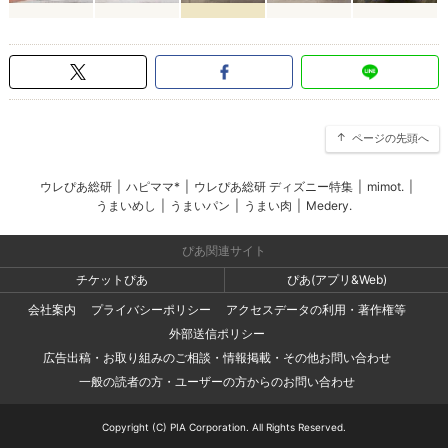
ページの先頭へ
ウレぴあ総研
|
ハピママ*
|
ウレぴあ総研 ディズニー特集
|
mimot.
|
うまいめし
|
うまいパン
|
うまい肉
|
Medery.
ぴあ関連サイト
チケットぴあ
ぴあ(アプリ&Web)
会社案内
プライバシーポリシー
アクセスデータの利用・著作権等
外部送信ポリシー
広告出稿・お取り組みのご相談・情報掲載・その他お問い合わせ
一般の読者の方・ユーザーの方からのお問い合わせ
Copyright (C) PIA Corporation. All Rights Reserved.