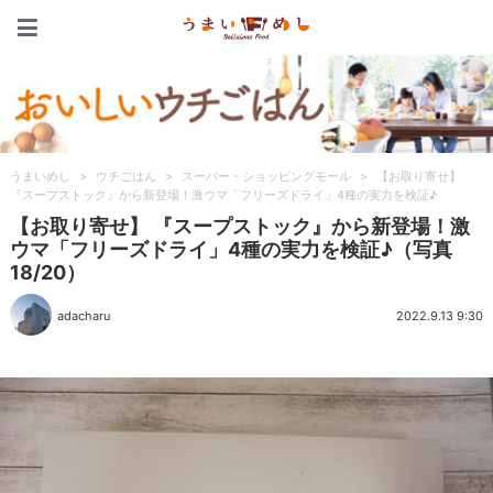
うまいめし
うまいめし
>
ウチごはん
>
スーパー・ショッピングモール
>
【お取り寄せ】
『スープストック』から新登場！激ウマ「フリーズドライ」4種の実力を検証♪
【お取り寄せ】 『スープストック』から新登場！激
ウマ「フリーズドライ」4種の実力を検証♪（写真
18/20）
adacharu
2022.9.13 9:30