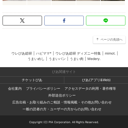
ページの先頭へ
ウレぴあ総研
|
ハピママ*
|
ウレぴあ総研 ディズニー特集
|
mimot.
|
うまいめし
|
うまいパン
|
うまい肉
|
Medery.
ぴあ関連サイト
チケットぴあ
ぴあ(アプリ&Web)
会社案内
プライバシーポリシー
アクセスデータの利用・著作権等
外部送信ポリシー
広告出稿・お取り組みのご相談・情報掲載・その他お問い合わせ
一般の読者の方・ユーザーの方からのお問い合わせ
Copyright (C) PIA Corporation. All Rights Reserved.