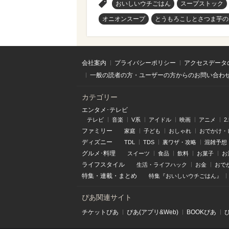
>
おいしいウチごはん
スープストック
オニオンスープ
とうもろこしとさつま芋の
会社案内
プライバシーポリシー
アクセスデータ
一般の読者の方・ユーザーの方からのお問い合わ
カテゴリー
エンタメ･テレビ
テレビ
音楽
V系
アイドル
映画
アニメ
2
ファミリー
家庭
子ども
おしゃれ
おでかけ・
ディズニー
TDL
TDS
裏ワザ・攻略
混雑予想
グルメ･料理
スイーツ
食品
飲料
お菓子
お
ライフスタイル
生活・ライフハック
お金
おで
特集
・
連載
・
まとめ
特集『おいしいウチごはん』
ぴあ関連サイト
チケットぴあ
ぴあ(アプリ&Web)
BOOKぴあ