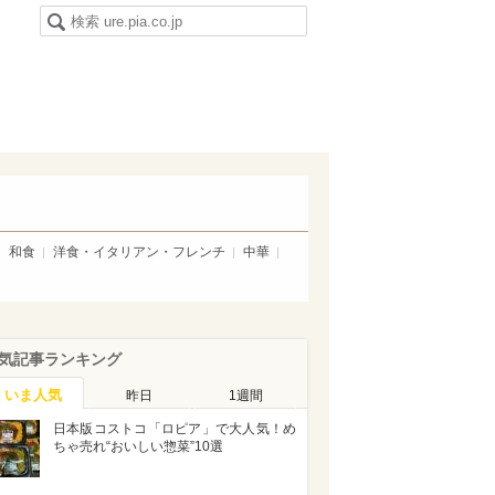
和食
洋食・イタリアン・フレンチ
中華
気記事ランキング
いま人気
昨日
1週間
日本版コストコ「ロピア」で大人気！め
ちゃ売れ“おいしい惣菜”10選