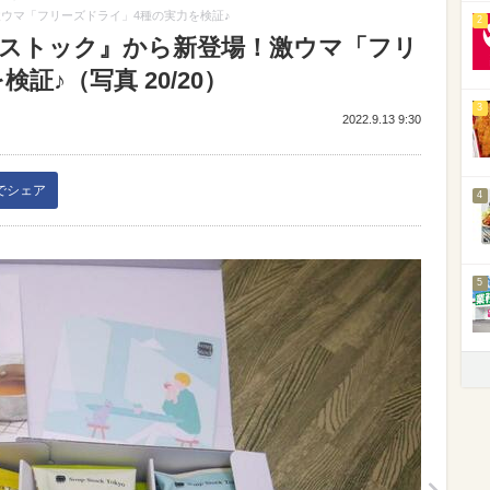
ウマ「フリーズドライ」4種の実力を検証♪
2
プストック』から新登場！激ウマ「フリ
証♪（写真 20/20）
3
2022.9.13 9:30
kでシェア
4
5