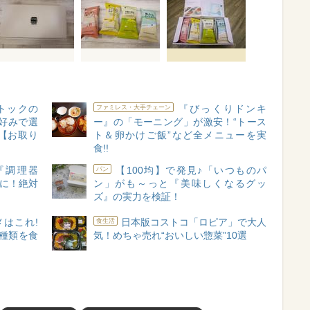
トックの
『びっくりドンキ
ファミレス・大手チェーン
“好みで選
ー』の「モーニング」が激安！“トース
【お取り
ト＆卵かけご飯”など全メニューを実
食!!
『調理器
【100均】で発見♪「いつものパ
パン
"に！絶対
ン」がも～っと『美味しくなるグッ
ズ』の実力を検証！
はこれ!
日本版コストコ「ロピア」で大人
食生活
1種類を食
気！めちゃ売れ“おいしい惣菜”10選