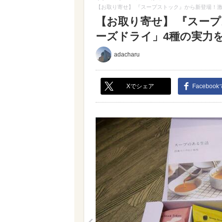
【お取り寄せ】 『スープストック』から新登場！激
【お取り寄せ】 『スー
ーズドライ」4種の実力を検
adacharu
Xでシェア
Faceboo