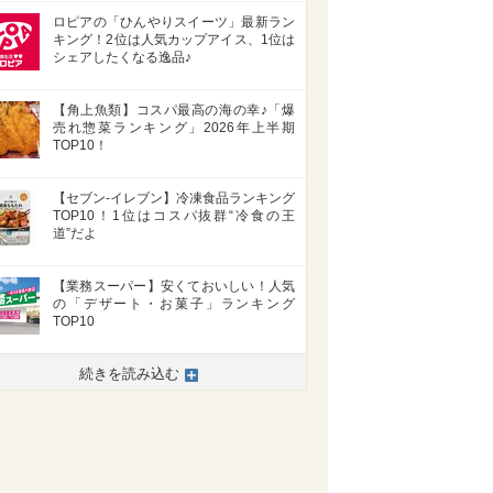
ロピアの「ひんやりスイーツ」最新ラン
キング！2位は人気カップアイス、1位は
シェアしたくなる逸品♪
【角上魚類】コスパ最高の海の幸♪「爆
売れ惣菜ランキング」2026年上半期
TOP10！
【セブン-イレブン】冷凍食品ランキング
TOP10！1位はコスパ抜群“冷食の王
道”だよ
【業務スーパー】安くておいしい！人気
の「デザート・お菓子」ランキング
TOP10
続きを読み込む
>