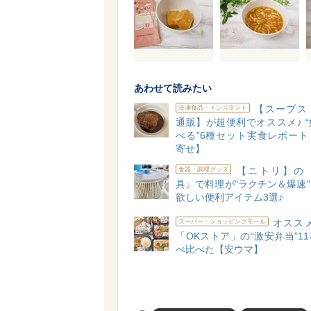
あわせて読みたい
【スープス
冷凍食品・インスタント
通販】が超便利でオススメ♪ 
べる”6種セット実食レポート
寄せ】
【ニトリ】の
食器・調理グッズ
具』で料理が"ラクチン＆爆速
欲しい便利アイテム3選♪
オススメ
スーパー・ショッピングモール
「OKストア」の“激安弁当”1
べ比べた【安ウマ】