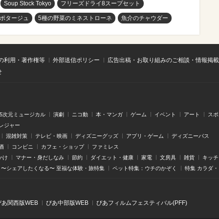
Soup Stock Tokyo
フリーズドライ8スープセット
ポタージュ
5種の野菜のミネストローネ
魚介のチャウダー
の利用・著作権等
外部送信ポリシー
広告出稿・お取り組みのご相談・情報掲載
せ
.5次元ミュージカル
演劇
ニコ動
本・マンガ
ゲーム
イベント
アート
スポ
レジャー
混雑対策
テレビ・映画
ディズニーグッズ
アプリ・ゲーム
ディズニーパス
酒
コンビニ
カフェ・ショップ
ファミレス
かけ
マナー・身だしなみ
節約
ダイエット・健康
家電
文房具
雑貨
キッチ
〜シェアしたくなる〜 至福な体験・旅特集
ペット特集：ウチのかぞく
特集 カラダ
ぴあ関⻄版WEB
ぴあ中部版WEB
ぴあフィルムフェスティバル(PFF)