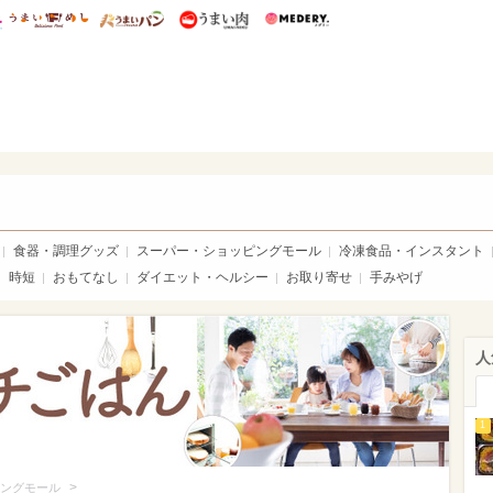
総研 ディズニー特集
mimot.
うまいめし
うまいパン
うまい肉
Medery.
いめし
食器・調理グッズ
スーパー・ショッピングモール
冷凍食品・インスタント
時短
おもてなし
ダイエット・ヘルシー
お取り寄せ
手みやげ
人
1
>
ングモール