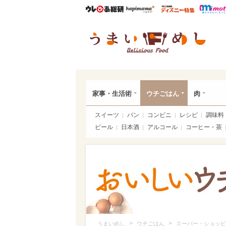
ウレぴあ総研
ハピママ*
ウレぴあ
うま
家事・生活術
ウチごはん
肉
スイーツ
パン
コンビニ
レシピ
調味料
ビール
日本酒
アルコール
コーヒー・茶
>
>
うまいめし
ウチごはん
スーパー・ショッピ