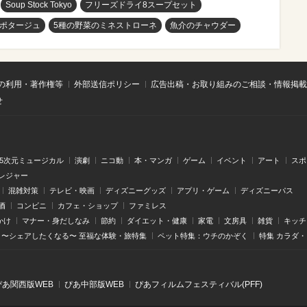
Soup Stock Tokyo
フリーズドライ8スープセット
ポタージュ
5種の野菜のミネストローネ
魚介のチャウダー
の利用・著作権等
外部送信ポリシー
広告出稿・お取り組みのご相談・情報掲載
せ
.5次元ミュージカル
演劇
ニコ動
本・マンガ
ゲーム
イベント
アート
スポ
レジャー
混雑対策
テレビ・映画
ディズニーグッズ
アプリ・ゲーム
ディズニーパス
酒
コンビニ
カフェ・ショップ
ファミレス
かけ
マナー・身だしなみ
節約
ダイエット・健康
家電
文房具
雑貨
キッチ
〜シェアしたくなる〜 至福な体験・旅特集
ペット特集：ウチのかぞく
特集 カラダ
ぴあ関⻄版WEB
ぴあ中部版WEB
ぴあフィルムフェスティバル(PFF)