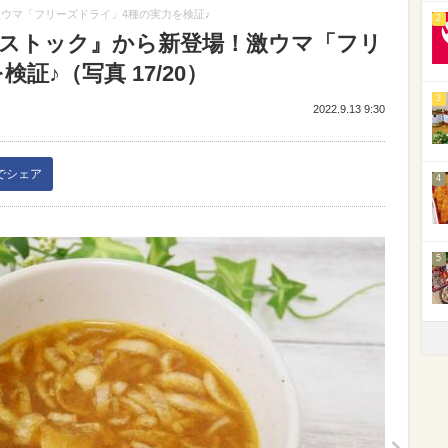
ウマ「フリーズドライ」4種の実力を検証♪
2
プストック』から新登場！激ウマ「フリ
証♪（写真 17/20）
3
2022.9.13 9:30
kでシェア
4
5