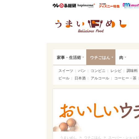
ウレぴあ総研
ハピママ*
ウレぴあ
うま
家事・生活術
ウチごはん
肉
スイーツ
パン
コンビニ
レシピ
調味料
ビール
日本酒
アルコール
コーヒー・茶
>
>
うまいめし
ウチごはん
スーパー・ショッピ