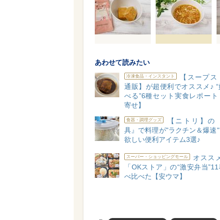
あわせて読みたい
【スープス
冷凍食品・インスタント
通販】が超便利でオススメ♪ 
べる”6種セット実食レポート
寄せ】
【ニトリ】の
食器・調理グッズ
具』で料理が"ラクチン＆爆速
欲しい便利アイテム3選♪
オススメ
スーパー・ショッピングモール
「OKストア」の“激安弁当”1
べ比べた【安ウマ】