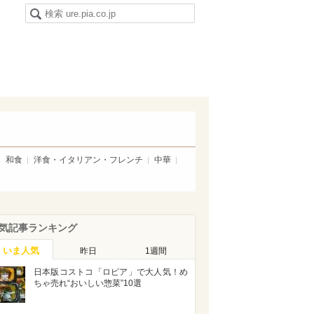
和食
洋食・イタリアン・フレンチ
中華
気記事ランキング
いま人気
昨日
1週間
日本版コストコ「ロピア」で大人気！め
ちゃ売れ“おいしい惣菜”10選