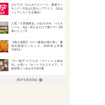
ロピアの「ひんやりスイーツ」最新ラン
キング！2位は人気カップアイス、1位は
シェアしたくなる逸品♪
人気『久世福商店』のおすすめ「パスタ
ソース」4品！和えるだけで激ウマ♪【実
食レビュー】
【角上魚類】コスパ最高の海の幸♪「爆
売れ惣菜ランキング」2026年上半期
TOP10！
"デパ地下"クラスの『ゴージャス肉弁
当』が安い♪『セントラルスクエア』で
絶対買うべきおすすめ5選
続きを読み込む
>