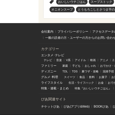
>
おいしいウチごはん
スープストック
オニオンスープ
とうもろこしとさつま芋の
会社案内
プライバシーポリシー
アクセスデータ
一般の読者の方・ユーザーの方からのお問い合わ
カテゴリー
エンタメ･テレビ
テレビ
音楽
V系
アイドル
映画
アニメ
2
ファミリー
家庭
子ども
おしゃれ
おでかけ・
ディズニー
TDL
TDS
裏ワザ・攻略
混雑予想
グルメ･料理
スイーツ
食品
飲料
お菓子
お
ライフスタイル
生活・ライフハック
お金
おで
特集
・
連載
・
まとめ
特集『おいしいウチごはん』
ぴあ関連サイト
チケットぴあ
ぴあ(アプリ&Web)
BOOKぴあ