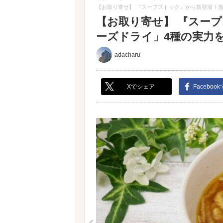
【お取り寄せ】 『スープストック』から新登場！激
【お取り寄せ】 『スー
ーズドライ」4種の実力を検
adacharu
Xでシェア
Faceboo