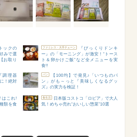
トックの
『びっくりドンキ
ファミレス・大手チェーン
“好みで選
ー』の「モーニング」が激安！“トース
【お取り
ト＆卵かけご飯”など全メニューを実
食!!
『調理器
【100均】で発見♪「いつものパ
パン
"に！絶対
ン」がも～っと『美味しくなるグッ
ズ』の実力を検証！
はこれ!
日本版コストコ「ロピア」で大人
食生活
1種類を食
気！めちゃ売れ“おいしい惣菜”10選