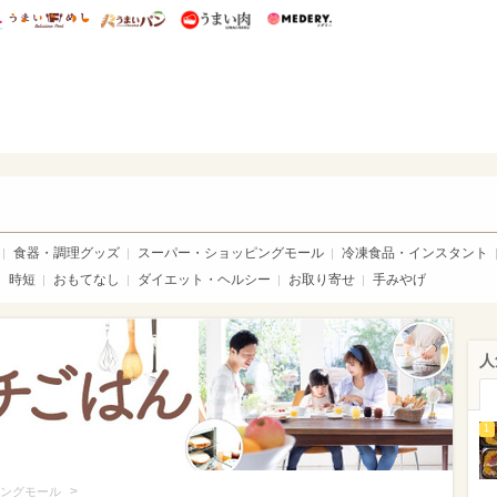
総研 ディズニー特集
mimot.
うまいめし
うまいパン
うまい肉
Medery.
いめし
食器・調理グッズ
スーパー・ショッピングモール
冷凍食品・インスタント
時短
おもてなし
ダイエット・ヘルシー
お取り寄せ
手みやげ
人
1
>
ングモール