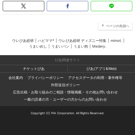
ページの先頭へ
ウレぴあ総研
|
ハピママ*
|
ウレぴあ総研 ディズニー特集
|
mimot.
|
うまいめし
|
うまいパン
|
うまい肉
|
Medery.
ぴあ関連サイト
チケットぴあ
ぴあ(アプリ&Web)
会社案内
プライバシーポリシー
アクセスデータの利用・著作権等
外部送信ポリシー
広告出稿・お取り組みのご相談・情報掲載・その他お問い合わせ
一般の読者の方・ユーザーの方からのお問い合わせ
Copyright (C) PIA Corporation. All Rights Reserved.