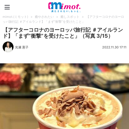
mimot.(ミモット)
mimot.(ミモット)
>
癒やされたい
>
癒しスポット
>
【アフターコロナのヨーロ
ッパ旅行記 ＃アイルランド】「まず“衝撃”を受けたこと」
【アフターコロナのヨーロッパ旅行記 ＃アイルラン
ド】「まず“衝撃”を受けたこと」（写真 3/15）
光瀬 憲子
2022.11.30 17:11