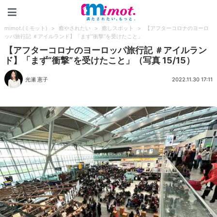
mimot.(ミモット)
mimot.(ミモット)
>
癒やされたい
>
癒しスポット
>
【アフターコロナのヨーロ
ッパ旅行記 ＃アイルランド】「まず“衝撃”を受けたこと」
【アフターコロナのヨーロッパ旅行記 ＃アイルラン
ド】「まず“衝撃”を受けたこと」（写真 15/15）
光瀬 憲子
2022.11.30 17:11