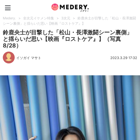
Medery.
Medery.
>
全次元イケメン特集
>
3次元
>
鈴鹿央士が目撃した「松山・長澤激闘
シーン裏側」と揺らいだ思い【映画『ロストケア』】
鈴鹿央士が目撃した「松山・長澤激闘シーン裏側」
と揺らいだ思い【映画『ロストケア』】（写真
8/28）
イソガイ マサト
2023.3.29 17:32