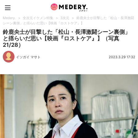
Medery.
Medery.
>
全次元イケメン特集
>
3次元
>
鈴鹿央士が目撃した「松山・長澤激闘
シーン裏側」と揺らいだ思い【映画『ロストケア』】
鈴鹿央士が目撃した「松山・長澤激闘シーン裏側」
と揺らいだ思い【映画『ロストケア』】（写真
21/28）
イソガイ マサト
2023.3.29 17:32