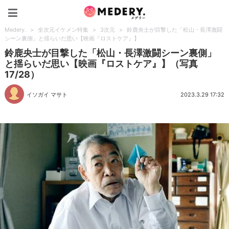
Medery.
Medery.
>
全次元イケメン特集
>
3次元
>
鈴鹿央士が目撃した「松山・長澤激闘
シーン裏側」と揺らいだ思い【映画『ロストケア』】
鈴鹿央士が目撃した「松山・長澤激闘シーン裏側」
と揺らいだ思い【映画『ロストケア』】（写真
17/28）
イソガイ マサト
2023.3.29 17:32