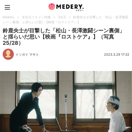
Medery.
Medery.
>
全次元イケメン特集
>
3次元
>
鈴鹿央士が目撃した「松山・長澤激闘
シーン裏側」と揺らいだ思い【映画『ロストケア』】
鈴鹿央士が目撃した「松山・長澤激闘シーン裏側」
と揺らいだ思い【映画『ロストケア』】（写真
25/28）
イソガイ マサト
2023.3.29 17:32