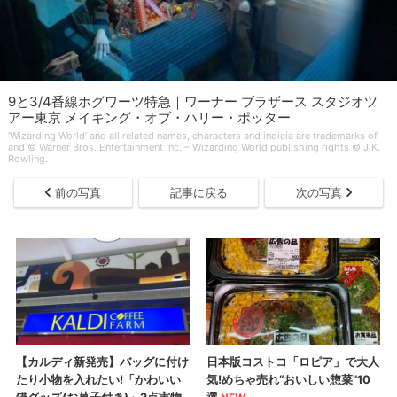
9と3/4番線ホグワーツ特急｜ワーナー ブラザース スタジオツ
アー東京 メイキング・オブ・ハリー・ポッター
‘Wizarding World’ and all related names, characters and indicia are trademarks of
and © Warner Bros. Entertainment Inc. – Wizarding World publishing rights © J.K.
Rowling.
前の写真
記事に戻る
次の写真