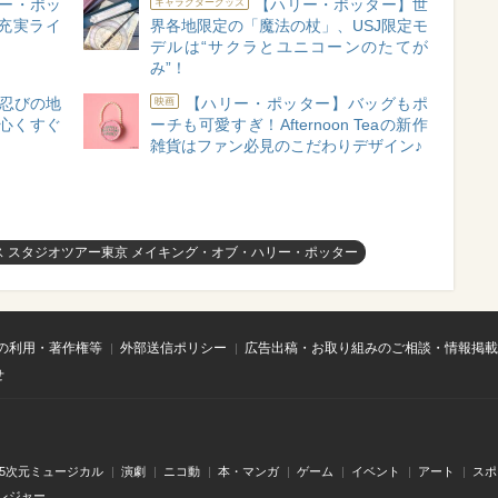
ー・ポッ
【ハリー・ポッター】世
キャラクターグッズ
充実ライ
界各地限定の「魔法の杖」、USJ限定モ
デルは“サクラとユニコーンのたてが
み”！
“忍びの地
【ハリー・ポッター】バッグもポ
映画
心くすぐ
ーチも可愛すぎ！Afternoon Teaの新作
雑貨はファン必見のこだわりデザイン♪
ス スタジオツアー東京 メイキング・オブ・ハリー・ポッター
の利用・著作権等
外部送信ポリシー
広告出稿・お取り組みのご相談・情報掲載
せ
.5次元ミュージカル
演劇
ニコ動
本・マンガ
ゲーム
イベント
アート
スポ
レジャー