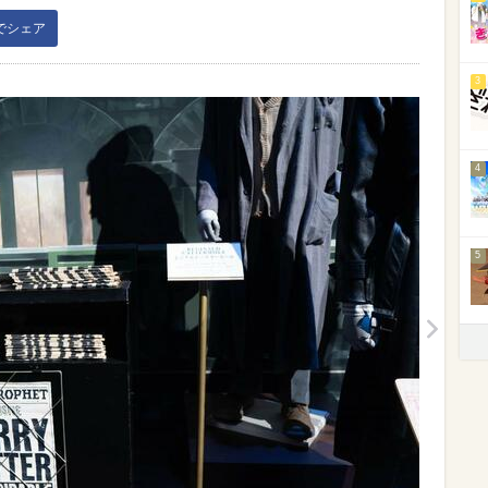
kでシェア
3
4
5