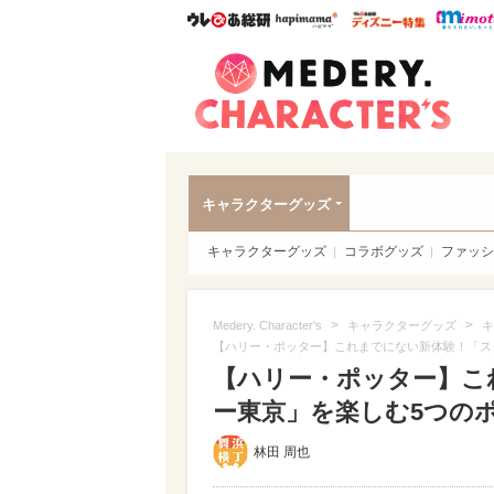
ウレぴあ総研
ハピママ*
ウレぴあ
Meder
キャラクターグッズ
キャラクターグッズ
コラボグッズ
ファッシ
>
>
Medery. Character's
キャラクターグッズ
キ
【ハリー・ポッター】これまでにない新体験！「ス
【ハリー・ポッター】こ
ー東京」を楽しむ5つのポイ
林田 周也