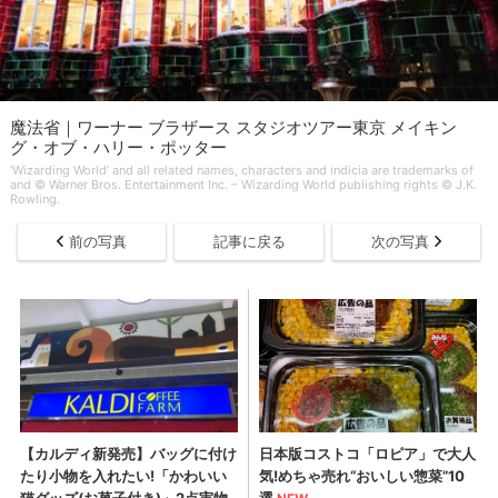
魔法省｜ワーナー ブラザース スタジオツアー東京 メイキン
グ・オブ・ハリー・ポッター
‘Wizarding World’ and all related names, characters and indicia are trademarks of
and © Warner Bros. Entertainment Inc. – Wizarding World publishing rights © J.K.
Rowling.
前の写真
記事に戻る
次の写真