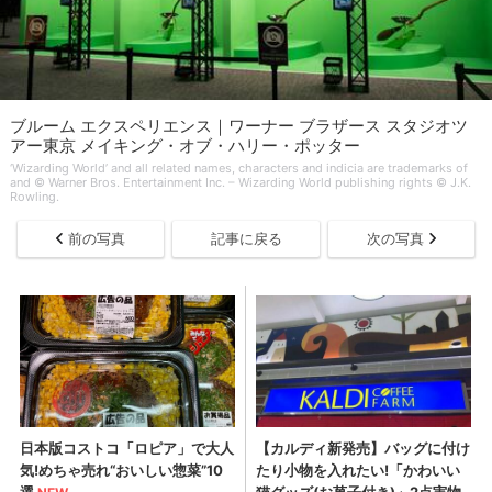
ブルーム エクスペリエンス｜ワーナー ブラザース スタジオツ
アー東京 メイキング・オブ・ハリー・ポッター
‘Wizarding World’ and all related names, characters and indicia are trademarks of
and © Warner Bros. Entertainment Inc. – Wizarding World publishing rights © J.K.
Rowling.
前の写真
記事に戻る
次の写真