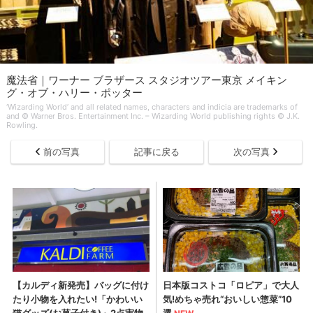
魔法省｜ワーナー ブラザース スタジオツアー東京 メイキン
グ・オブ・ハリー・ポッター
‘Wizarding World’ and all related names, characters and indicia are trademarks of
and © Warner Bros. Entertainment Inc. – Wizarding World publishing rights © J.K.
Rowling.
前の写真
記事に戻る
次の写真