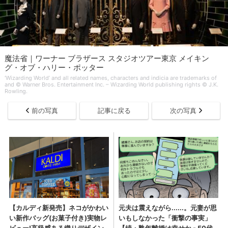
魔法省｜ワーナー ブラザース スタジオツアー東京 メイキン
グ・オブ・ハリー・ポッター
‘Wizarding World’ and all related names, characters and indicia are trademarks of
and © Warner Bros. Entertainment Inc. – Wizarding World publishing rights © J.K.
Rowling.
前の写真
記事に戻る
次の写真