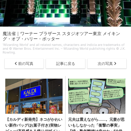
魔法省｜ワーナー ブラザース スタジオツアー東京 メイキン
グ・オブ・ハリー・ポッター
‘Wizarding World’ and all related names, characters and indicia are trademarks of
and © Warner Bros. Entertainment Inc. – Wizarding World publishing rights © J.K.
Rowling.
前の写真
記事に戻る
次の写真