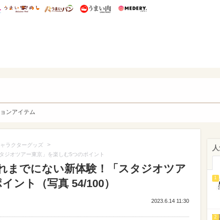
総研 ディズニー特集
mimot.
うまいめし
うまいパン
うまい肉
Medery.
y. Character's
ョンアイテム
>
ャラクターグッズ
人
タジオツアー東京」を楽しむ5つのポイント
れまでにない新体験！「スタジオツア
1
ント（写真 54/100）
2023.6.14 11:30
2