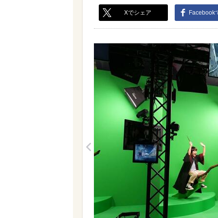
Xでシェア
Faceboo
<