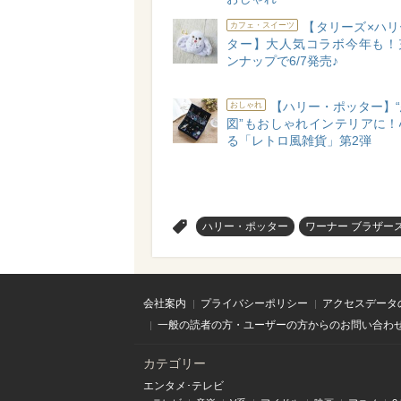
【タリーズ×ハリ
カフェ・スイーツ
ター】大人気コラボ今年も！
ンナップで6/7発売♪
【ハリー・ポッター】
おしゃれ
図”もおしゃれインテリアに！
る「レトロ風雑貨」第2弾
>
ハリー・ポッター
ワーナー ブラザー
会社案内
プライバシーポリシー
アクセスデータ
一般の読者の方・ユーザーの方からのお問い合わ
カテゴリー
エンタメ･テレビ