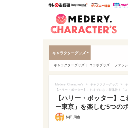
ウレぴあ総研
ハピママ*
ウレぴあ
Meder
キャラクターグッズ
キャラクターグッズ
コラボグッズ
ファッシ
>
>
Medery. Character's
キャラクターグッズ
キ
【ハリー・ポッター】これまでにない新体験！「ス
【ハリー・ポッター】こ
ー東京」を楽しむ5つのポイ
林田 周也