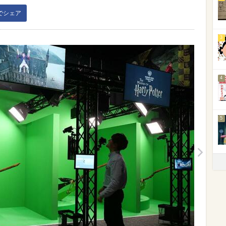
kでシェア
3
4
5