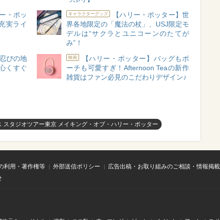
ー・ポッ
【ハリー・ポッター】世
キャラクターグッズ
充実ライ
界各地限定の「魔法の杖」、USJ限定モ
デルは“サクラとユニコーンのたてが
み”！
“忍びの地
【ハリー・ポッター】バッグもポ
映画
心くすぐ
ーチも可愛すぎ！Afternoon Teaの新作
雑貨はファン必見のこだわりデザイン♪
ス スタジオツアー東京 メイキング・オブ・ハリー・ポッター
の利用・著作権等
外部送信ポリシー
広告出稿・お取り組みのご相談・情報掲載
せ