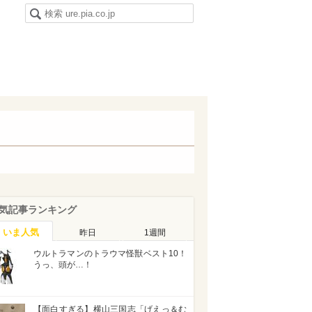
気記事ランキング
いま人気
昨日
1週間
ウルトラマンのトラウマ怪獣ベスト10！
うっ、頭が…！
【面白すぎる】横山三国志「げえっ＆む