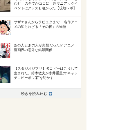
むむ」の全てがココに！超マニアックイ
ベントはグッズも凄かった【現地レポ】
サザエさんからラピュタまで! 名作アニ
メの知られざる「その後」の物語
あの人とあの人が夫婦だった!? アニメ・
漫画界の意外な結婚関係
【スタジオジブリ】名コピーはこうして
生まれた。鈴木敏夫が糸井重里の“キャッ
チコピーボツ案”を明かす
>
続きを読み込む