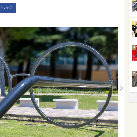
kでシェア
3
4
5