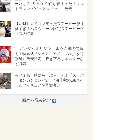
ーたちの”カッコイイ“が詰まった『ウル
トラマン ビジュアルブック』発売
【USJ】ガイコツ被ったスヌーピーが可
愛すぎ！ハロウィーン限定スヌーピーグ
ッズ大特集
「ガンダムオリジン」ルウム編の特報
も！特集紙『シャア・アズナブルぴあ 特
別編』発売決定、描き下ろしポスターな
ど収録
モノミも一緒にらーぶらーぶ！「スーパ
ーダンガンロンパ2」七海千秋の1/8スケ
ールフィギュアが再販決定
>
続きを読み込む