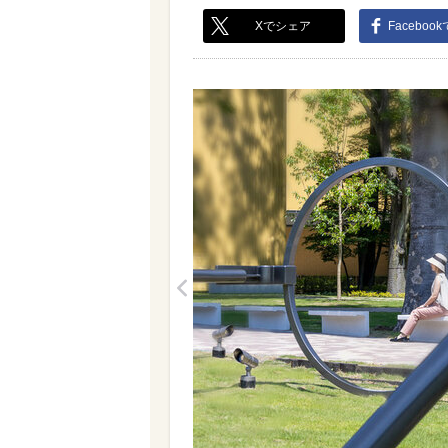
Xでシェア
Faceboo
<