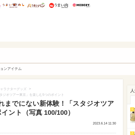
総研 ディズニー特集
mimot.
うまいめし
うまいパン
うまい肉
Medery.
y. Character's
ョンアイテム
>
ャラクターグッズ
人
タジオツアー東京」を楽しむ5つのポイント
れまでにない新体験！「スタジオツア
1
ント（写真 100/100）
2023.6.14 11:30
2