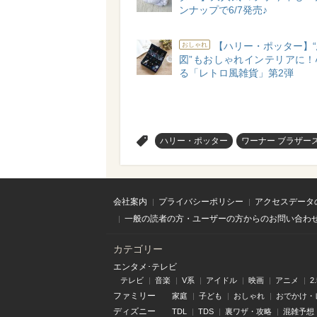
ンナップで6/7発売♪
【ハリー・ポッター】
おしゃれ
図”もおしゃれインテリアに！
る「レトロ風雑貨」第2弾
>
ハリー・ポッター
ワーナー ブラザー
会社案内
プライバシーポリシー
アクセスデータ
一般の読者の方・ユーザーの方からのお問い合わ
カテゴリー
エンタメ･テレビ
テレビ
音楽
V系
アイドル
映画
アニメ
2
ファミリー
家庭
子ども
おしゃれ
おでかけ・
ディズニー
TDL
TDS
裏ワザ・攻略
混雑予想