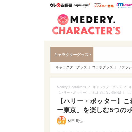
ウレぴあ総研
ハピママ*
ウレぴあ
Meder
キャラクターグッズ
キャラクターグッズ
コラボグッズ
ファッシ
>
>
Medery. Character's
キャラクターグッズ
キ
【ハリー・ポッター】これまでにない新体験！「ス
【ハリー・ポッター】こ
ー東京」を楽しむ5つのポイ
林田 周也