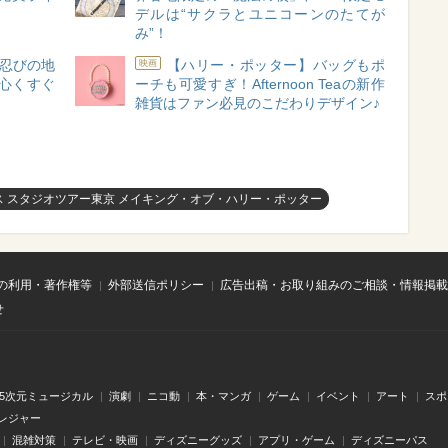
デルは“サクラとユニコーンのたてが
み”！
“忍びの地
【ハリー・ポッター】バッグもポ
映画
心くすぐ
ーチも可愛すぎ！Afternoon Teaの新作
雑貨はファン必見のこだわりデザイン♪
ス スタジオツアー東京 メイキング・オブ・ハリー・ポッター
の利用・著作権等
外部送信ポリシー
広告出稿・お取り組みのご相談・情報掲載
せ
.5次元ミュージカル
演劇
ニコ動
本・マンガ
ゲーム
イベント
アート
スポ
レジャー
混雑対策
テレビ・映画
ディズニーグッズ
アプリ・ゲーム
ディズニーパス